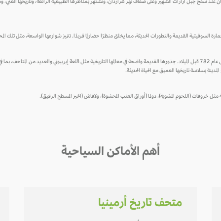
 يريفان عند سفح جبل أرارات الشهير وعلى ضفاف نهر هرازدان، وتشتهر بمناظرها الطبيعية الرائعة، وتاريخها الغني، و
 العمارة السوفيتية القديمة والتطورات الحديثة، مما يخلق منظرًا حضاريًا فريدًا. تتميز شوارعها الواسعة، مثل تلك ا
تشتهر يريفان أيضًا بأنها واحدة من أقدم المدن المأهولة في العالم، حيث يعود تاريخها إلى عام 782 قبل الميلاد. جذورها القديمة واضحة في معالمها التاريخية مثل 
المدينة بسلاسة تاريخها العميق مع الحياة الحديثة.
ثل خروفات (اللحوم المشوية)، دولما (أوراق العنب المحشوة)، ولافاش (الخبز المسطح الرقيق).
أهم الأماكن السياحية
متحف تاريخ أرمينيا