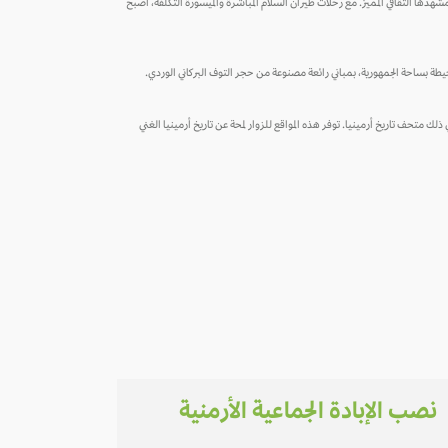
مشهدها الثقافي المميز. مع رحلات طيران السلام المباشرة والميسورة التكلفة، أصبح
لمحيطة بساحة الجمهورية، بمباني رائعة مصنوعة من حجر التوف البركاني الوردي.
قلعة إيريبوني والعديد من المتاحف، بما في ذلك متحف تاريخ أرمينيا. توفر هذه المواقع للزوار لمحة عن تاريخ أرمينيا الغني
نصب الإبادة الجماعية الأرمنية