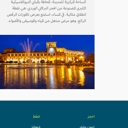
الساحة المركزية للمدينة، المحاطة بالمباني النيوكلاسيكية
الكبرى المصنوعة من الحجر البركاني الوردي، هي نقطة
انطلاق مثالية. في المساء، استمتع بعرض نافورات الرقص
الرائع، وهو عرض مذهل من المياه والموسيقى والأضواء.
احجز
خطط
احجز رحلتك
وُجهاتنا