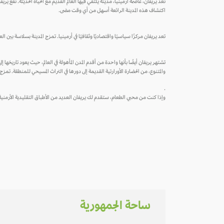
تعد يريفان، عاصمة أرمينيا، مدينة يلتقي فيها العالم القديم مع الحياة الحديثة. تقع
اكتشاف هذه المدينة الرائعة أسهل من أي وقت مضى.
تعد يريفان مركزًا سياسيًا واقتصاديًا وثقافيًا في أرمينيا. تمزج المدينة بسلاسة بين
والمتنوع، من الحضارة الأورارتية القديمة إلى دورها في التراث المسيحي للمنطقة. تمزج 
.
وإذا كنت من محبي الطعام، ستقدم لك يريفان العديد من الأطباق التقليدية الأرمنية م
ساحة الجمهورية