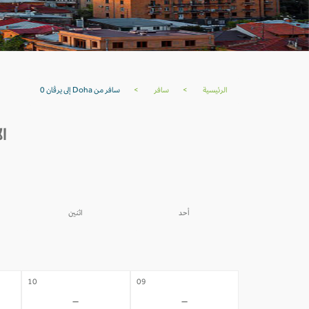
الرئيسية
>
سافر
>
سافر من Doha إلى يرڤان 0
الأسع
أحد
اثنين
03
02
-
-
10
09
-
-