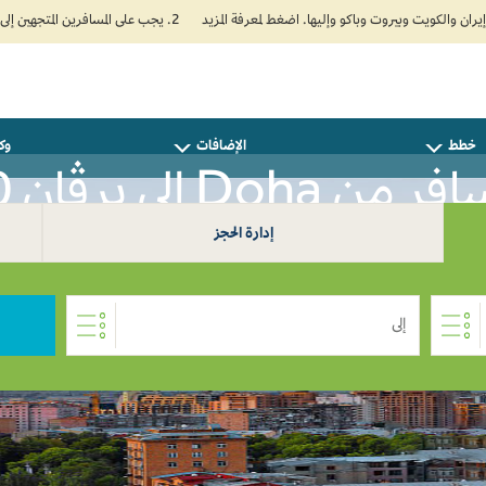
2. يجب على المسافرين المتجهين إلى الهند تعبئة نموذج الإقرار الصحي الذاتي (Air Suvidha) الإلزامي قبل موعد الوصول بـ 24 ساعة على الأقل. اضغط هنا للدخول إلى بوابة Air Suvidha.
خطط
الإضافات
وكل
ر من Doha إلى يرڤان 0
إدارة الحجز
إلى