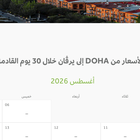
ار من DOHA إلى يرڤان خلال 30 يوم القادمة
أغسطس 2026
ثلاثاء
أربعاء
خميس
05
04
06
-
-
-
13
12
11
-
-
-