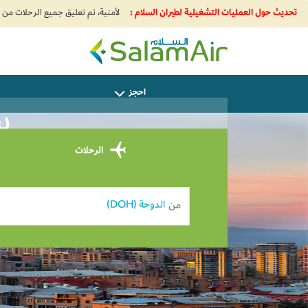
تحديث حول العمليات التشغيلية لطيران السلام :
SalamAir
احجز
ساف
الرحلات
من