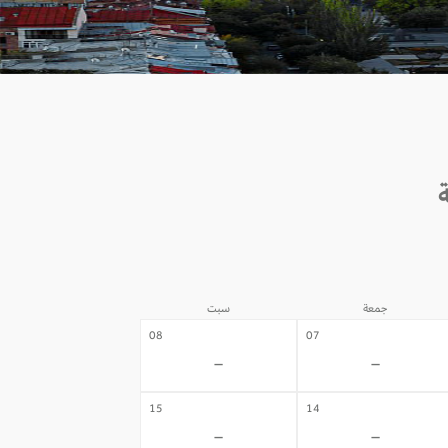
جمعة
سبت
08
07
-
-
15
14
-
-