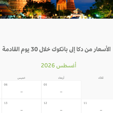
الأسعار من دكا إلى بانكوك خلال 30 يوم القادمة
أغسطس 2026
ثلاثاء
أربعاء
خميس
04
06
05
-
-
-
13
12
11
-
-
-