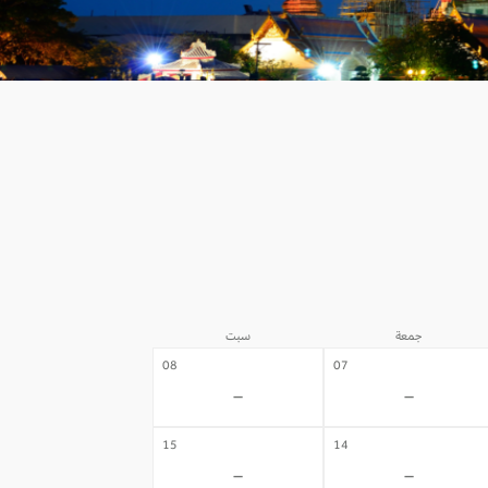
جمعة
سبت
08
07
-
-
15
14
-
-