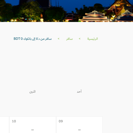
الرئيسية
>
سافر
>
سافر من دكا إلى بانكوك BDT 0
أحد
اثنين
03
02
-
-
10
09
-
-