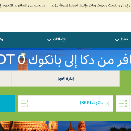
2. يجب على المسافرين المتجهين إلى الهند تعبئة نموذج الإقرار الصحي الذاتي (Air Suvidha) الإلزامي قبل موعد الوصول بـ 24 ساعة على الأقل. اضغط هنا للدخول إلى بوابة Air Suvidha.
خطط
الإضافات
وكل
ر من دكا إلى بانكوك BDT 0
إدارة الحجز
إلى