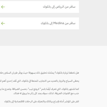
سافر من الرياض إلى بانكوك
سافر من Medina إلى بانكوك
هل تخطط لزيارة بانكوك؟ يمكنك تحقيق ذلك بسهولة حيث يوفّر طيران السلام رحلا
يحظى السياح والزوار بالعديد من التجارب الممتعة في بانكوك، التي تُعّد إحدى أهم ال
كما تشتهر بانكوك، التي تعرف أيضًا باسم " كرونج تيب"، بحسن الضيافة، وتمزج ما
جنب مع القنوات العريقة. لذلك، سوف يجد كل زائر ما يروق له هناك.
انقر على المؤشر أدناه لإدراج بياناتك والتعرّف على الرحلات الاقتصادية إلى بانكوك