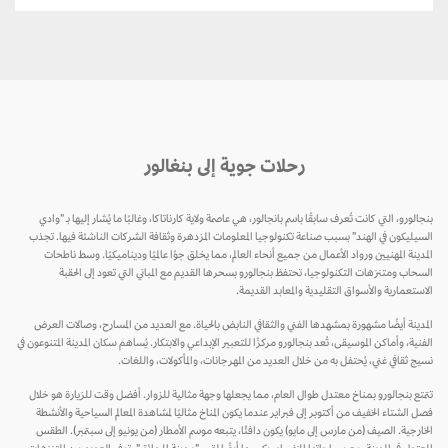
رحلات جوية إلى بنغالور
بنجالورو، التي كانت تُعرف سابقًا باسم بانجالور، هي عاصمة ولاية كارناتاكا، وغالبًا ما يُشار إليها بـ "وادي
السيليكون في الهند" بسبب صناعة تكنولوجيا المعلومات المزدهرة وثقافة الشركات الناشئة فيها. تجذب
المدينة المهنيين ورواد الأعمال من جميع أنحاء العالم، مما يخلق جوًا عالميًا وديناميكيًا. وسط ناطحات
السحاب ومتنزهات التكنولوجيا، تحتفظ بنجالورو بسحرها القديم مع المباني التي تعود إلى الحقبة
الاستعمارية والأسواق التقليدية والمعابد القديمة.
المدينة أيضًا مشهورة بمشهدها الفني والثقافي النابض بالحياة. مع العديد من المسارح، وصالات العرض
الفنية، وأماكن الموسيقى، تُعد بنجالورو مركزًا للتعبير الإبداعي والابتكار. يُساهم سكان المدينة المتنوعون في
نسيج ثقافي غني، يُحتفل به من خلال العديد من المهرجانات، والمأكولات، واللغات.
تتمتع بنجالورو بمناخ معتدل طوال العام، مما يجعلها وجهة مثالية للزوار. أفضل وقت للزيارة هو خلال
فصل الشتاء الخفيف من أكتوبر إلى فبراير عندما يكون المناخ مثاليًا لمشاهدة المعالم السياحية والأنشطة
الخارجية. الصيف (من مارس إلى مايو) يكون دافئًا، يتبعه موسم الأمطار (من يونيو إلى سبتمبر). الطقس