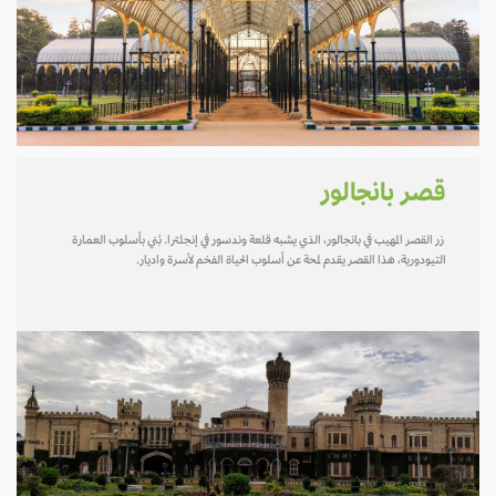
قصر بانجالور
زر القصر المهيب في بانجالور، الذي يشبه قلعة وندسور في إنجلترا. بُني بأسلوب العمارة
التيودورية، هذا القصر يقدم لمحة عن أسلوب الحياة الفخم لأسرة واديار.