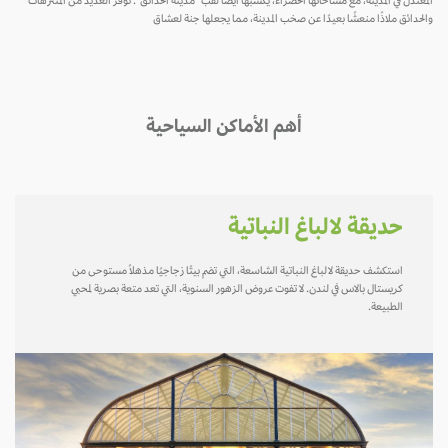
المعتدل في المدينة، مع مساحاتها الخضراء، يكسبها أيضًا لقب "مدينة الحدائق". توفر العديد من المتنزهات
والحدائق ملاذًا منعشًا بعيدًا عن صخب المدينة، مما يجعلها جنة لعشاق
أهم الأماكن السياحية
حديقة لالباغ النباتية
استكشف حديقة لالباغ النباتية الشاسعة، التي تضم بيتًا زجاجيًا مذهلاً مستوحى من
كريستال بالاس في لندن. لا تفوت عروض الزهور السنوية، التي تعد متعة بصرية لمحبي
الطبيعة.