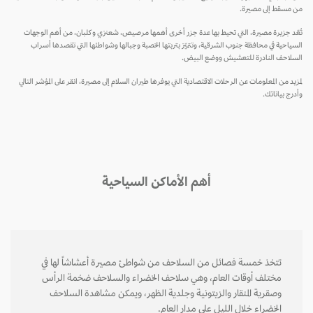
ن مسقط إلى مصيرة.
عّد جزيرة مصيرة، التي تحيط بها عدة جزر أخرى أهمها مرصيص، شعنزي وكلبان، من أهم الوجهات
سياحية في محافظة جنوب الشرقية، وتتميّز بتربتها الخصبة وجبالها وشواطئها التي تقصدها أسراب
سلاحف النادرة للتعشيش ووضع البيض.
زيد من المعلومات عن الرحلات الاقتصادية التي يوفرها طيران السلام إلى مصيرة، انقر على المؤشر التالي
درج بياناتك.
أهم الأماكن السياحية
تتخذ خمسة فصائل من السلاحف من شواطئ مصيرة أعشاشاً لها في
مختلف أوقات العام، وهي سلاحف الخضراء والسلاحف ضخمة الرأس
وصقرية المنقار والزيتونية وجلدية الظهر، ويمكن مشاهدة السلاحف
الخضراء خلال الليل على مدار العام.