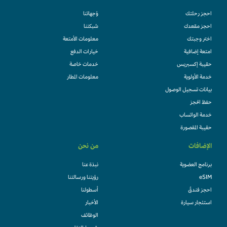
احجز رحلتك
وُجهاتنا
احجز مقعدك
شبكتنا
اختر وجبتك
معلومات الأمتعة
امتعة إضافية
خيارات الدفع
حقيبة إكسبريس
خدمات خاصة
خدمة الأولوية
معلومات المطار
بيانات تسجيل الوصول
حفظ الحجز
خدمة الواتساب
حقيبة المقصورة
الإضافات
من نحن
برنامج العضوية
نبذة عنا
eSIM
رؤيتنا ورسالتنا
احجز فندقً
أسطولنا
استئجار سيارة
الأخبار
الوظائف