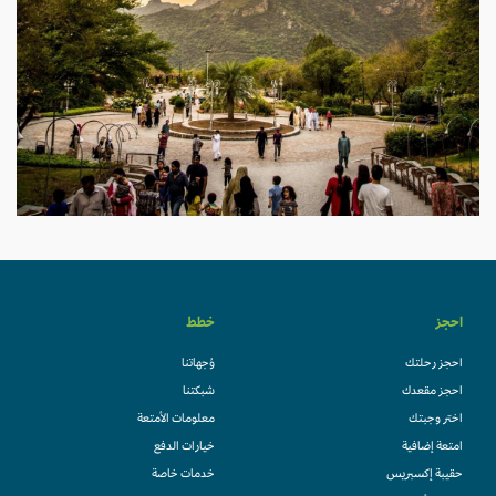
احجز
خطط
احجز رحلتك
وُجهاتنا
احجز مقعدك
شبكتنا
اختر وجبتك
معلومات الأمتعة
امتعة إضافية
خيارات الدفع
حقيبة إكسبريس
خدمات خاصة