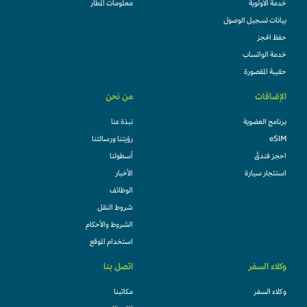
خدمة الأولوية
معلومات المطار
بيانات تسجيل الوصول
حفظ الحجز
خدمة الواتساب
حقيبة المقصورة
الإضافات
من نحن
برنامج العضوية
نبذة عنا
eSIM
رؤيتنا ورسالتنا
احجز فندقً
أسطولنا
استئجار سيارة
الأخبار
الوظائف
شروط النقل
الشروط والأحكام
استخدام الموقع
وكلاء السفر
اتصل بنا
وكلاء السفر
مكاتبنا