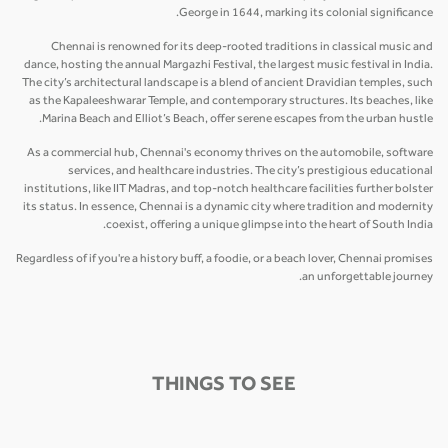
George in 1644, marking its colonial significance.
Chennai is renowned for its deep-rooted traditions in classical music and
dance, hosting the annual Margazhi Festival, the largest music festival in India.
The city’s architectural landscape is a blend of ancient Dravidian temples, such
as the Kapaleeshwarar Temple, and contemporary structures. Its beaches, like
Marina Beach and Elliot’s Beach, offer serene escapes from the urban hustle.
As a commercial hub, Chennai's economy thrives on the automobile, software
services, and healthcare industries. The city’s prestigious educational
institutions, like IIT Madras, and top-notch healthcare facilities further bolster
its status. In essence, Chennai is a dynamic city where tradition and modernity
coexist, offering a unique glimpse into the heart of South India.
Regardless of if you're a history buff, a foodie, or a beach lover, Chennai promises
an unforgettable journey.
THINGS TO SEE