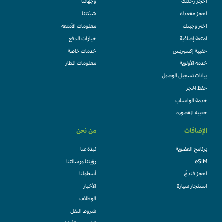
احجز رحلتك
وُجهاتنا
احجز مقعدك
شبكتنا
اختر وجبتك
معلومات الأمتعة
امتعة إضافية
خيارات الدفع
حقيبة إكسبريس
خدمات خاصة
خدمة الأولوية
معلومات المطار
بيانات تسجيل الوصول
حفظ الحجز
خدمة الواتساب
حقيبة المقصورة
الإضافات
من نحن
برنامج العضوية
نبذة عنا
eSIM
رؤيتنا ورسالتنا
احجز فندقً
أسطولنا
استئجار سيارة
الأخبار
الوظائف
شروط النقل