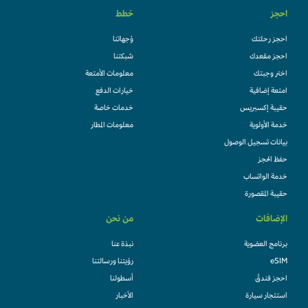
احجز
خطط
احجز رحلتك
وُجهاتنا
احجز مقعدك
شبكتنا
اختر وجبتك
معلومات الأمتعة
امتعة إضافية
خيارات الدفع
حقيبة إكسبريس
خدمات خاصة
خدمة الأولوية
معلومات المطار
بيانات تسجيل الوصول
حفظ الحجز
خدمة الواتساب
حقيبة المقصورة
الإضافات
من نحن
برنامج العضوية
نبذة عنا
eSIM
رؤيتنا ورسالتنا
احجز فندقً
أسطولنا
استئجار سيارة
الأخبار