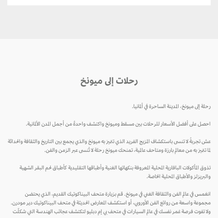
رحلات إلى ميونخ
رحلة إلى ميونخ، المدينة الساحرة في ألمانيا.
احصل على أفضل الأسعار للرحلات بين مسقط وميونخ واكتشف واحدةً من أجمل المدن الألمانية.
عش تجربةً لا تنسى باستكشاف المزيج الفريد الذي تتميز به ميونخ والذي يجمع بين التاريخ والثقافة والحداثة
لما تتميز به من معالم بارزة ومتاحف عالمية، تمنحك ميونخ رحلة لا تُنسى عبر الزمن والفن.
تذوق المأكولات البافارية المحلية المعروفة بنكهاتها الغنية وأطباقها التقليدية كأطباق لحم البقر الشهية
والبريزلز والأطباق المحلية الخاصة.
انغمس في عالم الفن والثقافة الغني في ميونخ. قم بزيارة متحف البيناكوتيك القديم، الذي يحتضن
مجموعة واسعة من روائع الفن الأوروبي، أو استكشف المعارض الحديثة في متحف البيناكوتيك دير مودرن.
ولا تفوت فرصة غمر نفسك في عالم السيارات في متحف بي إم دبليو لتكتشف عجائب الهندسة التي شكلّت