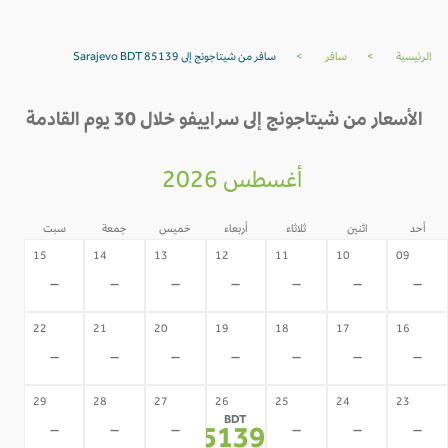
الرئيسية
>
سافر
>
سافر من شيتاجونج إلى Sarajevo BDT 85139
الأسعار من شيتاجونج إلى سراييفو خلال 30 يوم القادمة
أغسطس 2026
أحد
اثنين
ثلاثاء
أربعاء
خميس
جمعة
سبت
15
14
13
12
11
10
09
-
-
-
-
-
-
-
22
21
20
19
18
17
16
-
-
-
-
-
-
-
29
28
27
26
25
24
23
BDT
-
-
-
-
-
-
85139
*