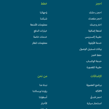
احجز
خطط
احجز رحلتك
وُجهاتنا
احجز مقعدك
شبكتنا
اختر وجبتك
معلومات الأمتعة
امتعة إضافية
خيارات الدفع
حقيبة إكسبريس
خدمات خاصة
خدمة الأولوية
معلومات المطار
بيانات تسجيل الوصول
حفظ الحجز
خدمة الواتساب
حقيبة المقصورة
الإضافات
من نحن
برنامج العضوية
نبذة عنا
eSIM
رؤيتنا ورسالتنا
احجز فندقً
أسطولنا
استئجار سيارة
الأخبار