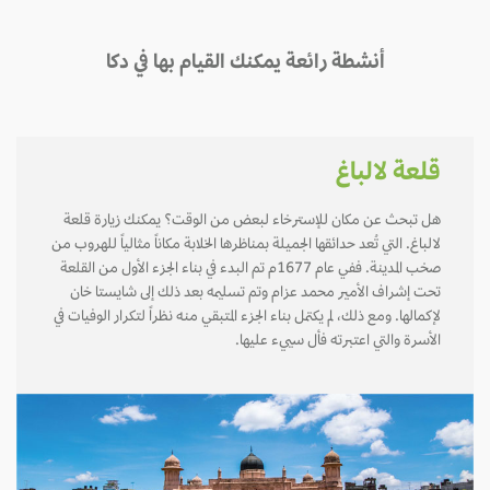
أنشطة رائعة يمكنك القيام بها في دكا
قلعة لالباغ
هل تبحث عن مكان للإسترخاء لبعض من الوقت؟ يمكنك زيارة قلعة
لالباغ. التي تُعد حدائقها الجميلة بمناظرها الخلابة مكاناً مثالياً للهروب من
صخب المدينة. ففي عام 1677م تم البدء في بناء الجزء الأول من القلعة
تحت إشراف الأمير محمد عزام وتم تسليمه بعد ذلك إلى شايستا خان
لإكمالها. ومع ذلك، لم يكتمل بناء الجزء المتبقي منه نظراً لتكرار الوفيات في
الأسرة والتي اعتبرته فأل سييء عليها.