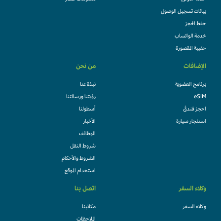
بيانات تسجيل الوصول
حفظ الحجز
خدمة الواتساب
حقيبة المقصورة
الإضافات
من نحن
برنامج العضوية
نبذة عنا
eSIM
رؤيتنا ورسالتنا
احجز فندقً
أسطولنا
استئجار سيارة
الأخبار
الوظائف
شروط النقل
الشروط والأحكام
استخدام الموقع
وكلاء السفر
اتصل بنا
وكلاء السفر
مكاتبنا
الملاحظات