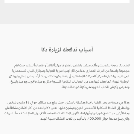
أسباب تدفعك لزيارة دكا
تعتبر دكا عاصمة بنغلاديش وأكبر مدنها. وتشتهر باعتبارها مركزاً ثقافياً واقتصادياً للبلاد، حيث تضم
مجموعة واسعة من التراث المعماري بدءًا من آثار الإمبراطورية المغولية وصولاً إلى المباني الاستعمارية
البريطانية. وباعتبارها مركزاً للحركات الإستقلالية في بنغلاديش، تحتضن دكا أيضًا بعض المعالم والهياكل
الوطنية المهمة. كما يعقد فيها عدد من الفعاليات الثقافية السنوية مثل بوهيلا فالجون، وبوهيلا بايشخ،
ومعرض إيكوش للكتاب الذي يضفي نكهة فريدة للمدينة.
ودكا هي مدينة مزدهر، نابضة بالحياة ومكتظة بالسكان، حيث يبلغ عدد سكانها حوالي 18 مليون شخص.
وبالنظر إلى الكثافة السكانية للأشخاص الذين يعيشون عليها، تعتبر دكا واحدة من أكثر الأماكن نشاطاً على
وجه الأرض. حيث تعجّ شوراعها وأنهاراها بالألوان المختلفة. كما تصنف كأكثر دول العالم استخداماً للعربات
والتي يبلغ عددها حوالي 400,000. بالتأكيد لن تفوت اكتشاف مدينة كهذه.