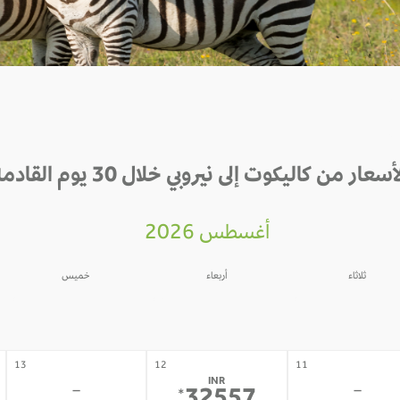
أسعار من كاليكوت إلى نيروبي خلال 30 يوم القادمة
أغسطس 2026
ثلاثاء
أربعاء
خميس
06
05
04
-
-
-
13
12
11
INR
-
-
*