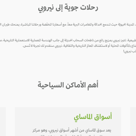
رحلات جوية إلى نيروبي
ينة الحيويّة حيث تندمج الحداثة والمغامرات البرية معاً. مع أسعارنا المخفّضة ورحلاتنا المباشرة، يمنحك طيران
طبيعية. تتميز نيروبي بمزيج رائع من ناطحات السحاب الحديثة إلى جانب الهندسة المعمارية الاستعمارية التاريخية، مما
 بالمأكولات المحلية أو لاستكشاف المعالم التاريخية والثقافية، نيروبي ستقدم لك تجربة لا تُنسى.
ب نيروبي!
أهم الأماكن السياحية
أسواق الماساي
يعد سوق الماساي من أشهر أسواق نيروبي، وهو مركز