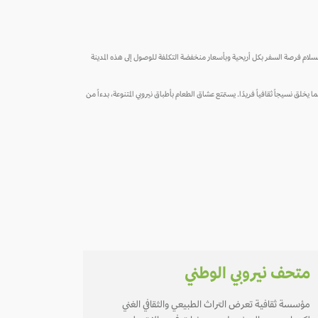
 السلام فرصة السفر بكل أريحية وبأسعار منخفضة التكلفة للوصول إلى هذه المدينة
 يخلق نسيجاً ثقافياً فريدًا. يستمتع عشاق الطعام بأطباق نيروبي المتنوعة، بدءاً من
متحف نيروبي الوطني
مؤسسة ثقافية تعرض التراث الطبيعي والثقافي الغني