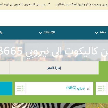
2. يجب على المسافرين المتجهين إلى الهند تعبئة نموذج الإقرار الصحي الذاتي (Air Suvidha) الإلزامي قبل موعد الوصول بـ 24 ساعة على الأقل. اضغط هنا للدخول إلى بوابة Air Suvidha.
خطط
الإضافات
وكل
ليكوت إلى نيروبي INR 28665
إدارة الحجز
إلى