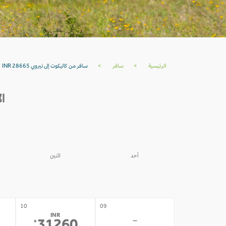
الرئيسية
>
سافر
>
سافر من كاليكوت إلى نيروبي INR 28665
ال
أحد
اثنين
03
02
-
-
10
09
INR
-
*