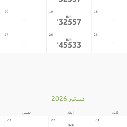
32557
20
19
18
INR
-
-
32557
*
27
26
25
INR
-
-
45533
*
سبتمبر 2026
ثلاثاء
أربعاء
خميس
03
02
01
INR