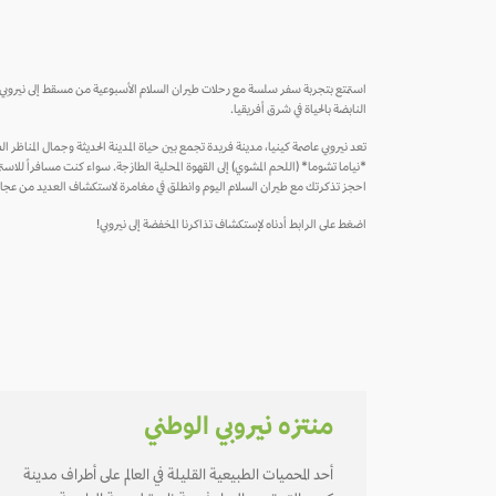
استمتع بتجربة سفر سلسة مع رحلات طيران السلام الأسبوعية من مسقط إلى نيروبي، المد
النابضة بالحياة في شرق أفريقيا.
تعد نيروبي عاصمة كينيا، مدينة فريدة تجمع بين حياة المدينة الحديثة وجمال المناظر ال
*نياما تشوما* (اللحم المشوي) إلى القهوة المحلية الطازجة. سواء كنت مسافراً للاستمتاع
احجز تذكرتك مع طيران السلام اليوم وانطلق في مغامرة لاستكشاف العديد من عجائ
اضغط على الرابط أدناه لإستكشاف تذاكرنا المخفضة إلى نيروبي!
منتزه نيروبي الوطني
أحد المحميات الطبيعية القليلة في العالم على أطراف مدينة