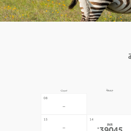
جمعة
سبت
07
08
-
-
15
14
INR
-
*