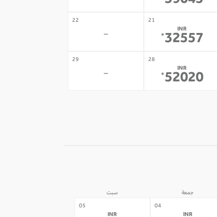
39045
22
21
INR
-
32557
*
29
28
INR
-
52020
*
جمعة
سبت
05
04
INR
INR