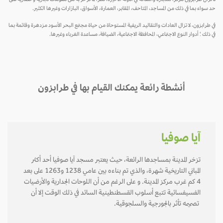
حد سواء بما في ذلك من المساجد، المتاحف، المقابر، العمارة، الأسواق، البازارات وغيرها الكثير.
في طرابزون، لا تزال العادات والتقاليد الريفية المستوحاة من حياة مجتمع البحر الأسود مزدهرة وقائمة بما
في ذلك ؛ أدوار النوع الاجتماعي، المحافظة الاجتماعية، الضيافة، مساعدة الغرباء وغيرها.
أنشطة رائعة يمكنك القيام بها في طرابزون
آيا صوفيا
تزخر المدينة بمساجدها الرائعة، حيث يعتبر مسجد آيا صوفيا أحد أكثر
المباني التاريخية شهرة، والذي تم بناءه بين عامي 1238 و1263 على بعد
4 كم غرب مركز المدينة. و على الرغم من أن اللوحات الجدارية والأرضيات
الفسيفسائية تتبع أسلوب القسطنطينية السائد في ذلك الوقت إلا أن
تصميمه تأثر بالجورجية والسلجوقية.