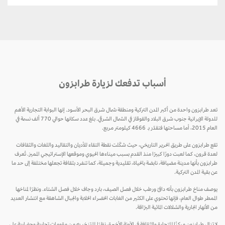
أسباب تدفعك لزيارة طرابزون
تعد طرابزون واحدة من أكبر المدن التركية ومنطقة شمال شرق البحر الأسود. إنها البوابة التجارية الأهم
للدولة الإيرانية جنوب شرق البلاد والقوقاز في الشمال الشرقي. بلغ عدد سكانها حوالي 770 ألف نسمة في
العام 2015، أما مساحتها فتقدّر بـ 4666 كيلومتر مربع.
تقع طرابزون على طريق الحرير التاريخي، حيث شكّلت نقطة التقاء للأديان والتقاليد واللغات والثقافات
لعدة قرون، كما لعبت دورًا كبيرًا منذ القدم بسبب ميناءها الحيوي وموقعها الإستراتيجي المميز. تُعرف
طرابزون بأنها مدينة مضيافة، نابضة بالحياة، تقليدية وجميلة، كما تنفرد بثقافة تجعلها مختلفة إلى حد ما
عن بقية المدن التركية.
يوصف مناخ طرابزون بأنه دافئ ورطب خلال فصل الصيف، بارد وجاف خلال فصل الشتاء. ونظرًا لمناخها
الممطر طوال العام، فإنها تحتوي على الكثير من الغابات الخضراء الخلابة والجبال الشاهقة مع انتشار العديد
من الأنهار الجارية والشلالات المائية البرّاقة.
لا تزال طرابزون مركزًا للتجارة والثقافة في الآونة الأخيرة، نظرًا لما تزخر به من مقومات تجارية وحضارية على