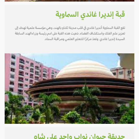
قبة إنديرا غاندي السماوية
تقع القبة السماوية أنديرا غاندي في قلب مدينة لكناو بالهند، وهي مؤسسة علمية تهدف إلى
تعزيز علم الفلك واستكشاف الفضاء. سُمّيت هذه القبة على اسم رئيسة وزراءالهند السابقة
السيدة إنديرا غاندي وتعدّ مركزًا للتعليم العلمي ومراقبة السماء.
حديقة حيوان نواب واجد علي شاه