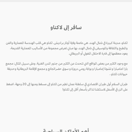
سافر إلى لاكناو
لكناو، مدينة كبيرة في شمال الهند، هي عاصمة ولاية أوتار براديش. لكناو هي قلب الهندسة المعمارية والفن
والمطبخ والثقافة والموسيقى في شمال الهند، بها مبانٍ تعرض مجموعة من الأساليب المعمارية القديمة،
يعود معظمها إلى فترة الاحتلال المغولي أو البريطاني.
مع وجود الكثير من بعض المواقع التي تتحدث عن الكثير من جذور المدن الغنية. وعلى سبيل المثال: مجمع
بارا امامبارا و تشوتا إمامبارا و بوابة رومي دروزة و سوق حضراتجانج و مجمع الإقامة البريطانية وحديقة
حيوانات لكناو ،
طيران السلام أول طيران اقتصادي في سلطنة عمان تطير من لكناو إلى مسقط ومنها إلى 20 وجهة، اضغط
على الزر في الأسفل لاستكشا تذاكر بأسعار أقل إلى لكناو!