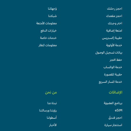
احجز رحلتك
وُجهاتنا
احجز مقعدك
شبكتنا
اختر وجبتك
معلومات الأمتعة
امتعة إضافية
خيارات الدفع
حقيبة إكسبريس
خدمات خاصة
خدمة الأولوية
معلومات المطار
بيانات تسجيل الوصول
حفظ الحجز
خدمة الواتساب
حقيبة المقصورة
خدمة المسار السريع
الإضافات
من نحن
برنامج العضوية
نبذة عنا
eSIM
رؤيتنا ورسالتنا
احجز فندقً
أسطولنا
استئجار سيارة
الأخبار