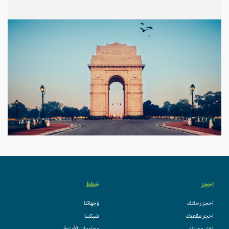
احجز
خطط
احجز رحلتك
وُجهاتنا
احجز مقعدك
شبكتنا