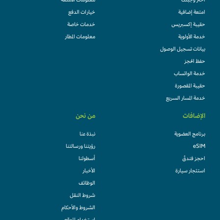
اختر وجبتك
معلومات الأمتعة
امتعة إضافية
خيارات الدفع
حقيبة إكسبريس
خدمات خاصة
خدمة الأولوية
معلومات المطار
بيانات تسجيل الوصول
حفظ الحجز
خدمة الواتساب
حقيبة المقصورة
خدمة المسار السريع
الإضافات
من نحن
برنامج العضوية
نبذة عنا
eSIM
رؤيتنا ورسالتنا
احجز فندقً
أسطولنا
استئجار سيارة
الأخبار
الوظائف
شروط النقل
الشروط والأحكام