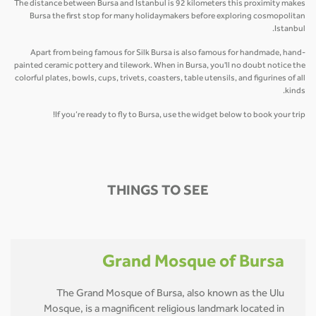
The distance between Bursa and Istanbul is 92 kilometers this proximity makes
Bursa the first stop for many holidaymakers before exploring cosmopolitan
Istanbul.
Apart from being famous for Silk Bursa is also famous for handmade, hand-
painted ceramic pottery and tilework. When in Bursa, you'll no doubt notice the
colorful plates, bowls, cups, trivets, coasters, table utensils, and figurines of all
kinds.
If you’re ready to fly to Bursa, use the widget below to book your trip!
THINGS TO SEE
Grand Mosque of Bursa
The Grand Mosque of Bursa, also known as the Ulu
Mosque, is a magnificent religious landmark located in