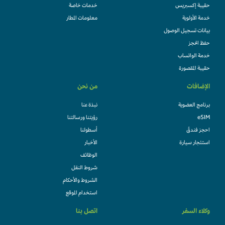
حقيبة إكسبريس
خدمات خاصة
خدمة الأولوية
معلومات المطار
بيانات تسجيل الوصول
حفظ الحجز
خدمة الواتساب
حقيبة المقصورة
الإضافات
من نحن
برنامج العضوية
نبذة عنا
eSIM
رؤيتنا ورسالتنا
احجز فندقً
أسطولنا
استئجار سيارة
الأخبار
الوظائف
شروط النقل
الشروط والأحكام
استخدام الموقع
وكلاء السفر
اتصل بنا