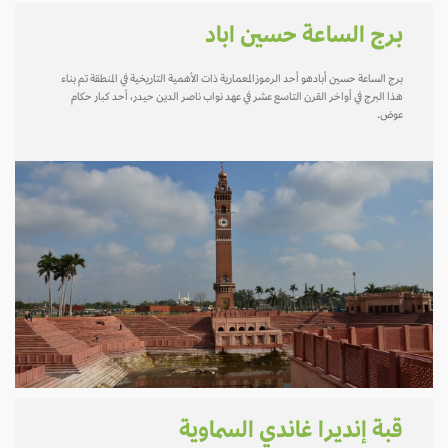
برج الساعة حسين اباد
برج الساعة حسين أبادهو أحد الرموزالمعمارية ذات الأهمية التاريخية في المنطقة تم بناء
هذا البرج في أواخر القرن التاسع عشر في عهد نواب ناصر الدين حيدر، أحد كبار حكام
عوض.
قبة إنديرا غاندي السماوية