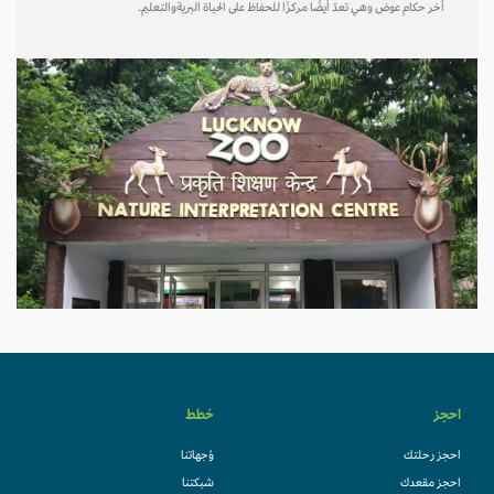
آخر حكام عوض وهي تعدّ أيضًا مركزًا للحفاظ على الحياة البريةوالتعليم.
احجز
خطط
احجز رحلتك
وُجهاتنا
احجز مقعدك
شبكتنا