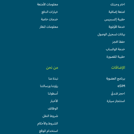
اختر وجبتك
معلومات الأمتعة
امتعة إضافية
خيارات الدفع
حقيبة إكسبريس
خدمات خاصة
خدمة الأولوية
معلومات المطار
بيانات تسجيل الوصول
حفظ الحجز
خدمة الواتساب
حقيبة المقصورة
الإضافات
من نحن
برنامج العضوية
نبذة عنا
eSIM
رؤيتنا ورسالتنا
احجز فندقً
أسطولنا
استئجار سيارة
الأخبار
الوظائف
شروط النقل
الشروط والأحكام
استخدام الموقع