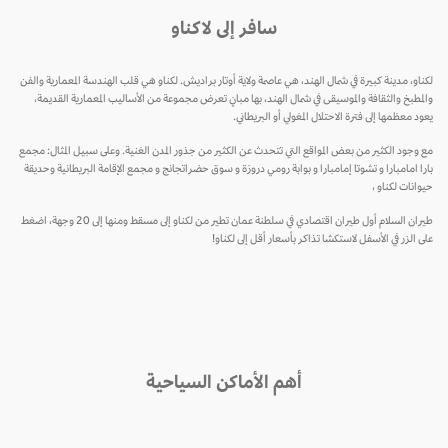
سافر إلى لاكناو
لكناو، مدينة كبيرة في شمال الهند، هي عاصمة ولاية أوتار براديش. لكناو هي قلب الهندسة المعمارية والفن
والمطبخ والثقافة والموسيقى في شمال الهند، بها مبانٍ تعرض مجموعة من الأساليب المعمارية القديمة،
يعود معظمها إلى فترة الاحتلال المغولي أو البريطاني.
مع وجود الكثير من بعض المواقع التي تتحدث عن الكثير من جذور المدن الغنية. وعلى سبيل المثال: مجمع
بارا امامبارا و تشوتا إمامبارا و بوابة رومي دروزة و سوق حضراتجانج و مجمع الإقامة البريطانية وحديقة
حيوانات لكناو ،
طيران السلام أول طيران اقتصادي في سلطنة عمان تطير من لكناو إلى مسقط ومنها إلى 20 وجهة، اضغط
على الزر في الأسفل لاستكشا تذاكر بأسعار أقل إلى لكناو!
أهم الأماكن السياحية