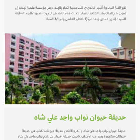
تقع القبة السماوية أنديرا غاندي في قلب مدينة لكناو بالهند، وهي مؤسسة علمية تهدف إلى
تعزيز علم الفلك واستكشاف الفضاء. سُمّيت هذه القبة على اسم رئيسة وزراءالهند السابقة
السيدة إنديرا غاندي وتعدّ مركزًا للتعليم العلمي ومراقبة السماء.
حديقة حيوان نواب واجد علي شاه
حديقة حيوان نواب واجد علي شاه، والمعروفة باسم حديقة حيوانات لكناو، هي حديقة
حيوانات مشهورة ومترامية الأطراف. سُميت حديقة الحيوان على اسم نواب واجد علي شاه