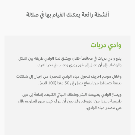
أنشطة رائعة يمكنك القيام بها في صلالة
وادي دربات
يقع وادي دربات في محافظة ظفار، ويشق هذا الوادي طريقه بين التلال
والهضاب إلى أن يصل إلى خـور روري ويصب في بحر العرب.
وخلال موسم الخريف تتحول مياه الوادي المنحدرة من الجبال إلى شـلالات
بديعة تتساقط من ارتفاع يصل إلى 30 مترًا (100 قدم).
ويمـتاز الوادي بطبيعته البكر وبغطائه النباتي الكثيف، إضافة إلى عين
طبيعية وعددا من الكهوف. وقد تبين أن غرف كهف طيق المملوءة بالماء
هي مصدر مياه الوادي.