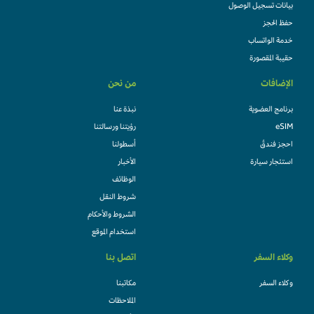
بيانات تسجيل الوصول
حفظ الحجز
خدمة الواتساب
حقيبة المقصورة
الإضافات
من نحن
برنامج العضوية
نبذة عنا
eSIM
رؤيتنا ورسالتنا
احجز فندقً
أسطولنا
استئجار سيارة
الأخبار
الوظائف
شروط النقل
الشروط والأحكام
استخدام الموقع
وكلاء السفر
اتصل بنا
وكلاء السفر
مكاتبنا
الملاحظات