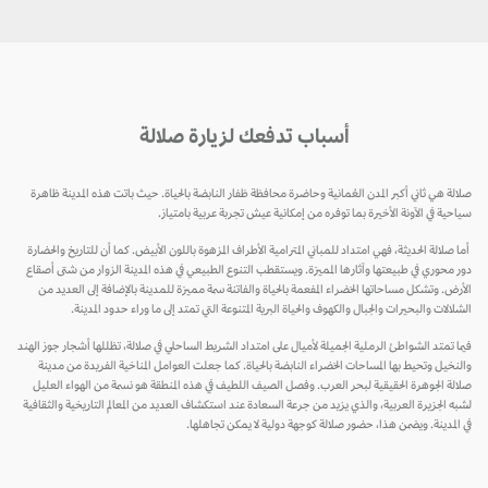
أسباب تدفعك لزيارة صلالة
صلالة هي ثاني أكبر المدن العُمانية وحاضرة محافظة ظفار النابضة بالحياة. حيث باتت هذه المدينة ظاهرة
سياحية في الآونة الأخيرة بما توفره من إمكانية عيش تجربة عربية بامتياز.
أما صلالة الحديثة، فهي امتداد للمباني المترامية الأطراف المزهوة باللون الأبيض. كما أن للتاريخ والحضارة
دور محوري في طبيعتها وآثارها المميزة. ويستقطب التنوع الطبيعي في هذه المدينة الزوار من شتى أصقاع
الأرض. وتشكل مساحاتها الخضراء المفعمة بالحياة والفاتنة سمة مميزة للمدينة بالإضافة إلى العديد من
الشلالات والبحيرات والجبال والكهوف والحياة البرية المتنوعة التي تمتد إلى ما وراء حدود المدينة.
فيما تمتد الشواطئ الرملية الجميلة لأميال على امتداد الشريط الساحلي في صلالة، تظللها أشجار جوز الهند
والنخيل وتحيط بها المساحات الخضراء النابضة بالحياة. كما جعلت العوامل المناخية الفريدة من مدينة
صلالة الجوهرة الحقيقية لبحر العرب. وفصل الصيف اللطيف في هذه المنطقة هو نسمة من الهواء العليل
لشبه الجزيرة العربية، والذي يزيد من جرعة السعادة عند استكشاف العديد من المعالم التاريخية والثقافية
في المدينة. ويضمن هذا، حضور صلالة كوجهة دولية لا يمكن تجاهلها.