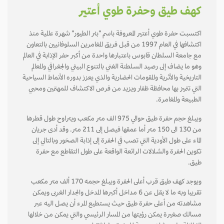
كهف طيق وحفرة طوي أعتير
اكتسبت حفرة طوي أعتير المعروفة باسم "بئر الطيور" شهرة عالمية منذ
اكتشافها في العام 1997 من قبل فريق المغامرين السلوفانيين بالتعاون
مع جامعة السلطان قابوس باعتبارها واحدة من أكبر حفر الإذابة في العالم
وهو ما يضاف إلى رصيد السلطنة الغني بالتنوع البيئي والجغرافي والمعالم
التاريخية والأثرية والمقومات الحضارية والذي يعزز بدوره الأنماط السياحية
التي تتميز بها محافظة ظفار ويزيد من فرص الاكتشاف للمهتمين ومحبي
الطبيعة والمغامرة.
ويبلغ حجم حفرة طيق حوالي 975 الف متر مكعب ويتراوح طول قطرها
من 130 الى 150 متر أما عمقها فيصل إلى 211 متر. وقد أدى جريان
الماء على طول الأودية التي تصب في الحفرة إلى إذابة الصخور وبالتالي إلى
تكوين الحفرة والشلالات الرائعة الواقعة على طول التقاطع مع حفرة
طيق.
ويوجد كهف طيق قرب أعلى الحفرة ويبلغ حجمه 170 ألف متر مكعب
تقريبا وبه ما لا يقل عن 6 مداخل أكبرها المدخل والجدار الغربى ويمكن
مشاهدته من أعلى حفرة طيق حيث يستطيع المرء أن يصل اليه عبر
مسالك صغيرة يمكن رؤيتها من المسار الرئيسي والتي يمكن من خلالها