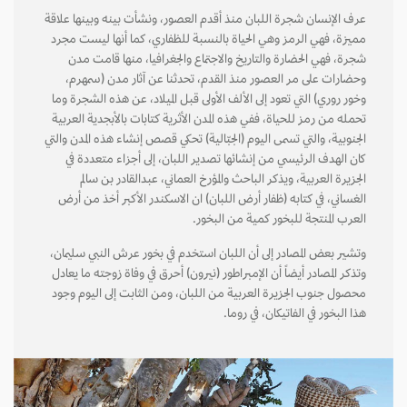
عرف الإنسان شجرة اللبان منذ أقدم العصور، ونشأت بينه وبينها علاقة
مميزة، فهي الرمز وهي الحياة بالنسبة للظفاري، كما أنها ليست مجرد
شجرة، فهي الحضارة والتاريخ والاجتماع والجغرافيا، منها قامت مدن
وحضارات على مر العصور منذ القدم، تحدثنا عن آثار مدن (سمهرم،
وخور روري) التي تعود إلى الألف الأولى قبل الميلاد، عن هذه الشجرة وما
تحمله من رمز للحياة، ففي هذه المدن الأثرية كتابات بالأبجدية العربية
الجنوبية، والتي تسمى اليوم (الجبّالية) تحكي قصص إنشاء هذه المدن والتي
كان الهدف الرئيسي من إنشائها تصدير اللبان، إلى أجزاء متعددة في
الجزيرة العربية، ويذكر الباحث والمؤرخ العماني، عبدالقادر بن سالم
الغساني، في كتابه (ظفار أرض اللبان) ان الاسكندر الأكبر أخذ من أرض
العرب المنتجة للبخور كمية من البخور.
وتشير بعض المصادر إلى أن اللبان استخدم في بخور عرش النبي سليمان،
وتذكر المصادر أيضاً أن الإمبراطور (نيرون) أحرق في وفاة زوجته ما يعادل
محصول جنوب الجزيرة العربية من اللبان، ومن الثابت إلى اليوم وجود
هذا البخور في الفاتيكان، في روما.