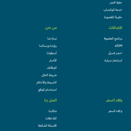
حفظ الحجز
خدمة الواتساب
حقيبة المقصورة
الإضافات
من نحن
برنامج العضوية
نبذة عنا
eSIM
رؤيتنا ورسالتنا
احجز فندقً
أسطولنا
استئجار سيارة
الأخبار
الوظائف
شروط النقل
الشروط والأحكام
استخدام الموقع
وكلاء السفر
اتصل بنا
وكلاء السفر
مكاتبنا
الملاحظات
الأسئلة الشائعة