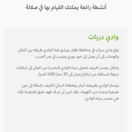
أنشطة رائعة يمكنك القيام بها في صلالة
وادي دربات
يقع وادي دربات في محافظة ظفار، ويشق هذا الوادي طريقه بين التلال
والهضاب إلى أن يصل إلى خـور روري ويصب في بحر العرب.
وخلال موسم الخريف تتحول مياه الوادي المنحدرة من الجبال إلى شـلالات
بديعة تتساقط من ارتفاع يصل إلى 30 مترًا (100 قدم).
ويمـتاز الوادي بطبيعته البكر وبغطائه النباتي الكثيف، إضافة إلى عين
طبيعية وعددا من الكهوف. وقد تبين أن غرف كهف طيق المملوءة بالماء
هي مصدر مياه الوادي.