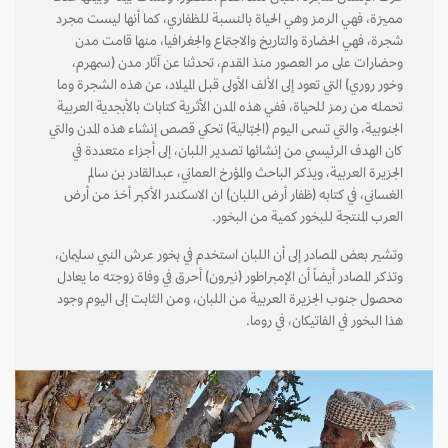
مميزة، فهي الرمز وهي الحياة بالنسبة للظفاري، كما أنها ليست مجرد
شجرة، فهي الحضارة والتاريخ والاجتماع والجغرافيا، منها قامت مدن
وحضارات على مر العصور منذ القدم، تحدثنا عن آثار مدن (سمهرم،
وخور روري) التي تعود إلى الألف الأولى قبل الميلاد، عن هذه الشجرة وما
تحمله من رمز للحياة، ففي هذه المدن الأثرية كتابات بالأبجدية العربية
الجنوبية، والتي تسمى اليوم (الجبّالية) تحكي قصص إنشاء هذه المدن والتي
كان الهدف الرئيسي من إنشائها تصدير اللبان، إلى أجزاء متعددة في
الجزيرة العربية، ويذكر الباحث والمؤرخ العماني، عبدالقادر بن سالم
الغساني، في كتابه (ظفار أرض اللبان) ان الاسكندر الأكبر أخذ من أرض
العرب المنتجة للبخور كمية من البخور.
وتشير بعض المصادر إلى أن اللبان استخدم في بخور عرش النبي سليمان،
وتذكر المصادر أيضاً أن الإمبراطور (نيرون) أحرق في وفاة زوجته ما يعادل
محصول جنوب الجزيرة العربية من اللبان، ومن الثابت إلى اليوم وجود
هذا البخور في الفاتيكان، في روما.