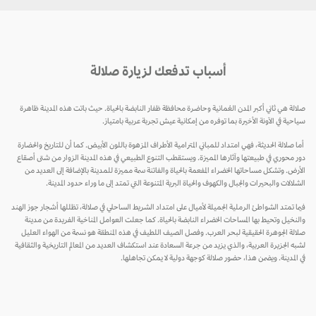
أسباب تدفعك لزيارة صلالة
صلالة هي ثاني أكبر المدن العُمانية وحاضرة محافظة ظفار النابضة بالحياة. حيث باتت هذه المدينة ظاهرة
سياحية في الآونة الأخيرة بما توفره من إمكانية عيش تجربة عربية بامتياز.
أما صلالة الحديثة، فهي امتداد للمباني المترامية الأطراف المزهوة باللون الأبيض. كما أن للتاريخ والحضارة
دور محوري في طبيعتها وآثارها المميزة. ويستقطب التنوع الطبيعي في هذه المدينة الزوار من شتى أصقاع
الأرض. وتشكل مساحاتها الخضراء المفعمة بالحياة والفاتنة سمة مميزة للمدينة بالإضافة إلى العديد من
الشلالات والبحيرات والجبال والكهوف والحياة البرية المتنوعة التي تمتد إلى ما وراء حدود المدينة.
فيما تمتد الشواطئ الرملية الجميلة لأميال على امتداد الشريط الساحلي في صلالة، تظللها أشجار جوز الهند
والنخيل وتحيط بها المساحات الخضراء النابضة بالحياة. كما جعلت العوامل المناخية الفريدة من مدينة
صلالة الجوهرة الحقيقية لبحر العرب. وفصل الصيف اللطيف في هذه المنطقة هو نسمة من الهواء العليل
لشبه الجزيرة العربية، والذي يزيد من جرعة السعادة عند استكشاف العديد من المعالم التاريخية والثقافية
في المدينة. ويضمن هذا، حضور صلالة كوجهة دولية لا يمكن تجاهلها.