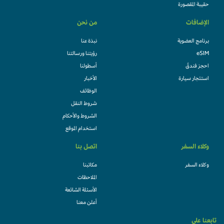
حقيبة المقصورة
الإضافات
من نحن
برنامج العضوية
نبذة عنا
eSIM
رؤيتنا ورسالتنا
احجز فندقً
أسطولنا
استئجار سيارة
الأخبار
الوظائف
شروط النقل
الشروط والأحكام
استخدام الموقع
وكلاء السفر
اتصل بنا
وكلاء السفر
مكاتبنا
الملاحظات
الأسئلة الشائعة
أعلن معنا
تابعنا على