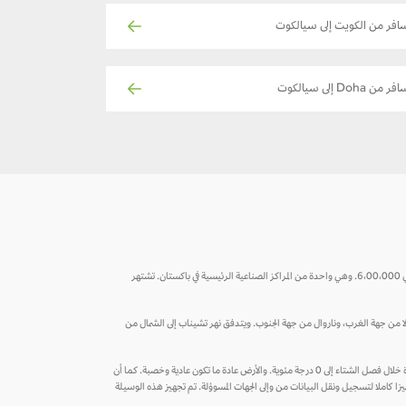
افر من الكويت إلى سيالكوت
فر من Doha إلى سيالكوت
تُعد سيالكوت المدينة الرئيسية للتصدير في مقاطعة البنجاب الشمالية من باكستان وتقع على بعد 135 كيلومتراً شمال غرب لاهور وعلى بعد بضعة كيلومترات فقط من جامو التي يبلغ عدد سكانها حوالي 6،00،000. وهي واحدة من المراكز الصناعية الرئيسية في باكستان. تشتهر
 جهة الشمال الغربي، وغوجوانولا من جهة الغرب، وناروال من جهة الجنوب. ويتدفق نهر تشيناب إلى الشمال من
وفق تصنيف كوبن للمناخ، تتميز سيالكوت بمناخ شبه استوائي رطب فهي باردة خلال فصل الشتاء وحارة ورطبة خلال الصيف، حيث أن شهري مايو ويونيو هما الأكثر حرارة، بينما تنخفض درجة الحرارة خلال فصل الشتاء إلى 0 درجة مئوية. والأرض عادة ما تكون عادية وخصبة. كما أن
زا كاملا لتسجيل ونقل البيانات من وإلى الجهات المسوؤلة. تم تجهيز هذه الوسيلة