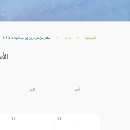
الرئيسية
>
سافر
>
سافر من طرابزون إلى سيالكوت USD 0
الأس
أحد
اثنين
03
02
-
-
10
09
-
-