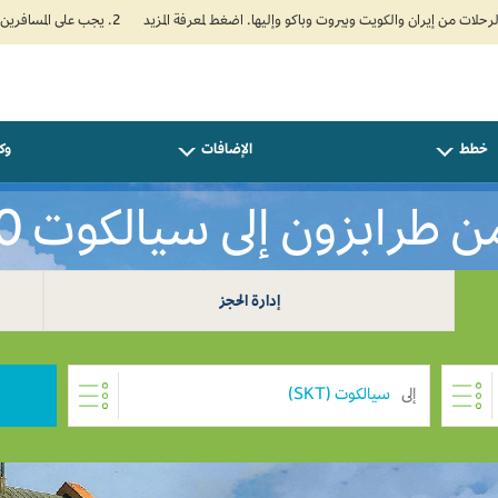
2. يجب على المسافرين المتجهين إلى الهند تعبئة نموذج الإقرار الصحي الذاتي (Air Suvidha) الإلزامي قبل موعد الوصول بـ 24 ساعة على الأقل. اضغط هنا للدخول إلى بوابة Air Suvidha.
خطط
الإضافات
وكل
 طرابزون إلى سيالكوت USD 0
إدارة الحجز
إلى