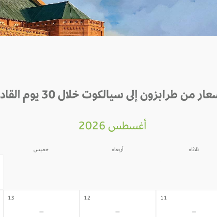
عار من طرابزون إلى سيالكوت خلال 30 يوم القادمة
أغسطس 2026
ثلاثاء
أربعاء
خميس
06
05
04
-
-
-
13
12
11
-
-
-