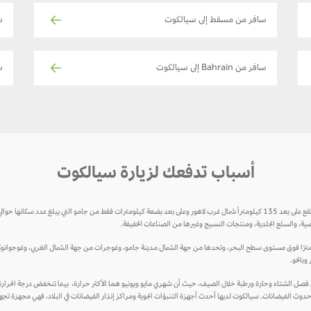
سافر من مسقط إلى سيالكوت
س
سافر من Bahrain إلى سيالكوت
سا
أسباب تدفعك لزيارة سيالكوت
ضية، والسلع الجلدية، ومنتجات النسيج وغيرها من الصناعات الخفيفة.
ع سيالكوت بين خطي الطول 32 ° 30 ′ شمالاً و 74 ° 31 ′ شرقاً على ارتفاع 256 مترًا فوق مستوى سطح البحر، وتحدها من جهة الشمال مدينة جامو، وغوجرات من
وبالخو.
 حدوث الفيضانات. سيالكوت لديها أحدث أجهزة التنبؤات الجوية ومراكز إنذار الفيضانات في البلاد، فهي مجهزة تجهي