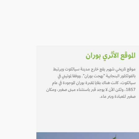
الموقع الأثري بوران
موقع تاريخي شهير يقع خارج مدينة سيالكوت ويرتبط
بالفولكلور البنجابية "بهجت بوران". ووفقا لموتيني في
سيالكوت، كانت هناك بقايا لمقبرة بوران الموجودة في عام
1857، ولكن الآن لا يوجد قبر باستثناء مبنى صغير، ومكان
صغير للعبادة وبئر ماء.