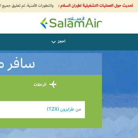
تحديث حول العمليات التشغيلية لطيران السلام :
SalamAir
احجز
سافر من
الرحلات
من