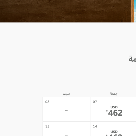
جمعة
سبت
08
07
USD
-
462
*
15
14
USD