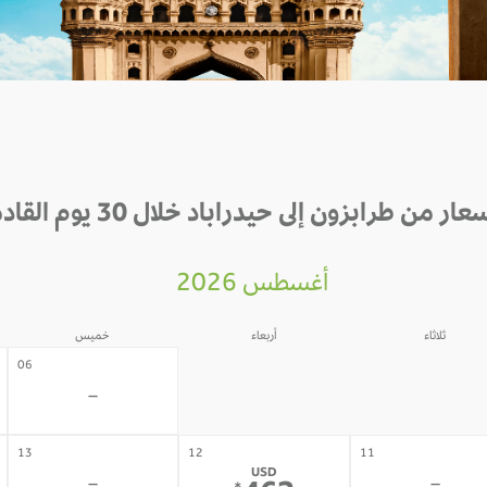
عار من طرابزون إلى حيدراباد خلال 30 يوم القادمة
أغسطس 2026
ثلاثاء
أربعاء
خميس
05
04
06
-
-
-
13
12
11
USD