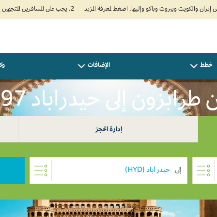
2. يجب على المسافرين المتجهين إلى الهند تعبئة نموذج الإقرار الصحي الذاتي (Air Suvidha) الإلزامي قبل موعد الوصول بـ 24 ساعة على الأقل. اضغط هنا للدخول إلى بوابة Air Suvidha.
خطط
الإضافات
وكل
ابزون إلى حيدراباد USD 397
إدارة الحجز
إلى