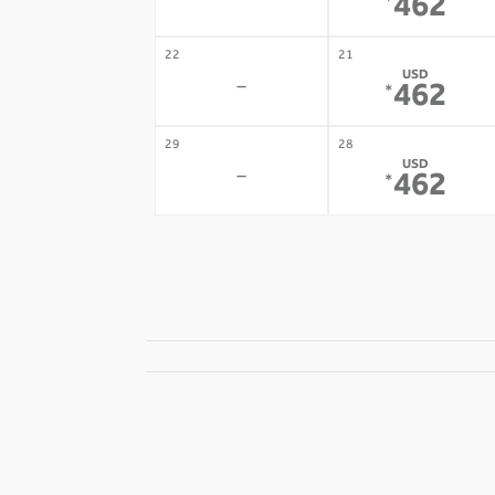
-
462
*
22
21
USD
-
462
*
29
28
USD
-
462
*