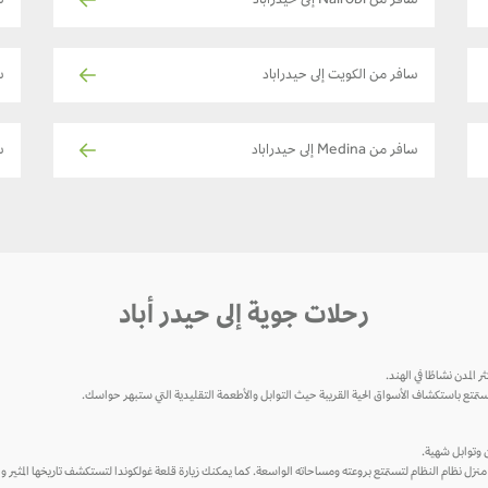
سافر من Nairobi إلى حيدراباد
س
سافر من الكويت إلى حيدراباد
س
سافر من Medina إلى حيدراباد
ساف
رحلات جوية إلى حيدر أباد
لمدن نشاطًا في الهند.
استمتع باستكشاف الأسواق الحية القريبة حيث التوابل والأطعمة التقليدية التي ستبهر حواسك.
ين وتوابل شهية.
منزل نظام النظام لتستمتع بروعته ومساحاته الواسعة. كما يمكنك زيارة قلعة غولكوندا لتستكشف تاريخها المثير و