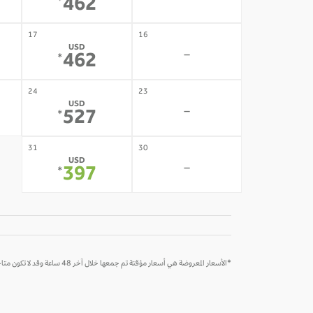
-
462
*
17
16
USD
-
462
*
24
23
USD
-
527
*
31
30
USD
-
397
*
*الأسعار المعروضة هي أسعار مؤقتة تم جمعها خلال آخر 48 ساعة وقد لا تكون متاحة وقت الحجز