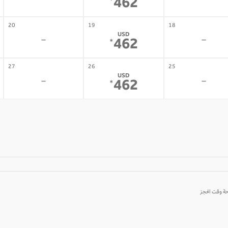
-
-
462
*
20
19
18
USD
-
-
462
*
27
26
25
USD
-
-
462
*