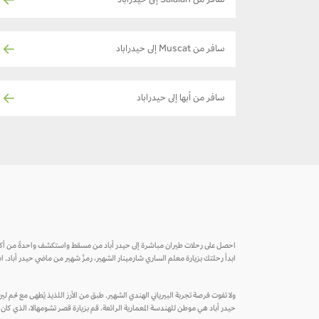
سافر من Salalah إلى حيدراباد
سافر من Muscat إلى حيدراباد
سافر من أبها إلى حيدراباد
احصل على رحلات طيران مباشرة إلى حيدر أباد من مسقط واستكشف واحدةً من أكثر ا
ابدأ رحلتك بزيارة معلم الساري شارمينار الشهير، رمزٌ شهير من ماضي حيدر أباد. 
ولا تفوت فرصة تجربة البيرياني الهندي الشهير. طبق من الأرز اللذيذ يُطهى مع لحم ل
حيدر أباد هي موطن للهندسة المعمارية الرائعة. قم بزيارة قصر تشومهالا، الذي كان 