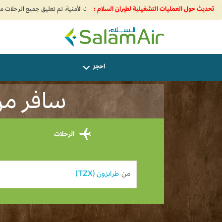
تحديث حول العمليات التشغيلية لطيران السلام :
SalamAir
احجز
سافر من طر
الرحلات
من