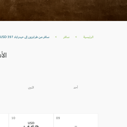
الرئيسية
>
سافر
>
سافر من طرابزون إلى حيدراباد USD 397
الأس
أحد
اثنين
03
02
-
-
10
09
USD