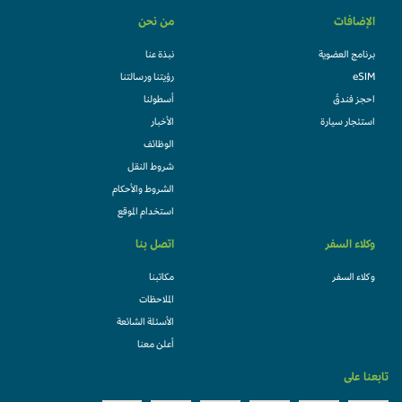
الإضافات
من نحن
برنامج العضوية
نبذة عنا
eSIM
رؤيتنا ورسالتنا
احجز فندقً
أسطولنا
استئجار سيارة
الأخبار
الوظائف
شروط النقل
الشروط والأحكام
استخدام الموقع
وكلاء السفر
اتصل بنا
وكلاء السفر
مكاتبنا
الملاحظات
الأسئلة الشائعة
أعلن معنا
تابعنا على