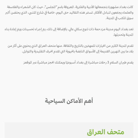
كانت بغداد مشهورة بتجمعاتها الأدبية والفكرية، المعروفة باسم "المجلس"، حيث كان الشعراء والفلاسفة
والعلماء يجتمعون لتبادل الأفكار. تستمر هذه التقاليد حتى اليوم، خاصة في شارع المتنبي، الذي يحتضن أكبر
سوق للكتب في المدينة.
تعد بغداد اليوم مدينة مزدحمة ذات تنوع سكاني عالي. بالإضافة إلى ذلك، يتم إجراء تحسينات ويتم إعادة بناء
المدينة وتحديثها.
تقدم المدينة الكثير من الخيارات للمهتمين بالتاريخ والثقافة. منها متحف العراق الذي يحتوي على آثار من
بلاد ما بين النهرين القديمة إلى الأسواق النابضة بالحيوية التي تقدم الحرف التقليدية والتوابل.
يقدم طيران السلام 3 رحلات مباشرة إلى بغداد أسبوعيًا ويمكنك الحجز مباشرةً عبر الموقعز
أهم الأماكن السياحية
متحف العراق