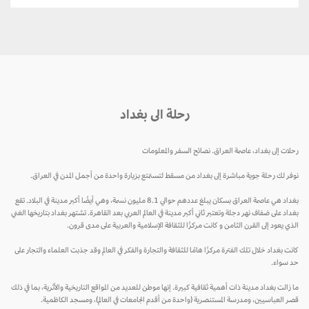
رحلة الى بغداد
رحلات إلى بغداد، عاصمة العراق. نصائح السفر والمعلومات
نوفر لك رحلة جوية مباشرة إلى بغداد من مسقط لتستمتع بزيارة واحدة من أجمل المدن في العراق.
بغداد هي عاصمة العراق بسكان يبلغ عددهم حوالي 8.1 مليون نسمة، وهي أيضًا أكبر مدينة في البلاد. تقع
بغداد على ضفاف نهر دجلة وتعتبر ثاني أكبر مدينة في العالم العربي بعد القاهرة. تشتهر بغداد بتاريخها الغني
الذي يعود إلى القرن الثامن و كانت مركزًا للثقافة الإسلامية والعربية على مدى قرون.
كانت بغداد خلال تلك الفترة مركزًا هامًا للثقافة والتجارة والفكر في العالم وقد جذبت العلماء والتجار على
حد سواء.
ما زالت بغداد مدينة ذات أهمية ثقافية كبيرة. إنها موطن للعديد من المواقع التاريخية والأثرية، بما في ذلك
قصر العباسيين، ومدرسة المستنصرية (واحدة من أقدم الجامعات في العالم)، ومسجد الكاظمية.