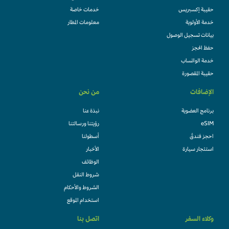
حقيبة إكسبريس
خدمات خاصة
خدمة الأولوية
معلومات المطار
بيانات تسجيل الوصول
حفظ الحجز
خدمة الواتساب
حقيبة المقصورة
الإضافات
من نحن
برنامج العضوية
نبذة عنا
eSIM
رؤيتنا ورسالتنا
احجز فندقً
أسطولنا
استئجار سيارة
الأخبار
الوظائف
شروط النقل
الشروط والأحكام
استخدام الموقع
وكلاء السفر
اتصل بنا