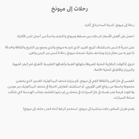
رحلات إلى ميونخ
رحلة إلى ميونخ، المدينة الساحرة في ألمانيا.
احصل على أفضل الأسعار للرحلات بين مسقط وميونخ واكتشف واحدةً من أجمل المدن الألمانية.
عش تجربةً لا تنسى باستكشاف المزيج الفريد الذي تتميز به ميونخ والذي يجمع بين التاريخ والثقافة والحداثة
لما تتميز به من معالم بارزة ومتاحف عالمية، تمنحك ميونخ رحلة لا تُنسى عبر الزمن والفن.
تذوق المأكولات البافارية المحلية المعروفة بنكهاتها الغنية وأطباقها التقليدية كأطباق لحم البقر الشهية
والبريزلز والأطباق المحلية الخاصة.
انغمس في عالم الفن والثقافة الغني في ميونخ. قم بزيارة متحف البيناكوتيك القديم، الذي يحتضن
مجموعة واسعة من روائع الفن الأوروبي، أو استكشف المعارض الحديثة في متحف البيناكوتيك دير مودرن.
ولا تفوت فرصة غمر نفسك في عالم السيارات في متحف بي إم دبليو لتكتشف عجائب الهندسة التي شكلّت
صناعة السيارات.
يقدم طيران السلام رحلات مباشرة إلى ميونخ. استخدم الرابط أدناه لحجز رحلتك إلى ميونخ!