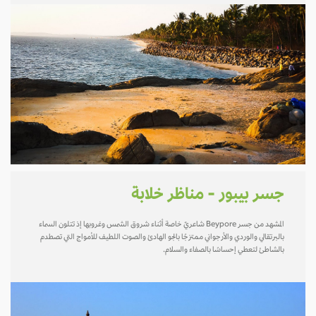
جسر بيبور - مناظر خلابة
المشهد من جسر Beypore شاعريٌ خاصة أثناء شروق الشمس وغروبها إذ تتلون السماء
بالبرتقالي والوردي والأرجواني ممتزجًا بالجو الهادئ والصوت اللطيف للأمواج التي تصطدم
بالشاطئ لتعطي إحساسًا بالصفاء والسلام.