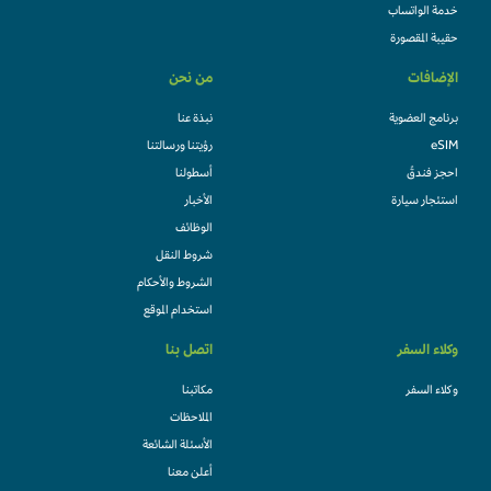
خدمة الواتساب
حقيبة المقصورة
الإضافات
من نحن
برنامج العضوية
نبذة عنا
eSIM
رؤيتنا ورسالتنا
احجز فندقً
أسطولنا
استئجار سيارة
الأخبار
الوظائف
شروط النقل
الشروط والأحكام
استخدام الموقع
وكلاء السفر
اتصل بنا
وكلاء السفر
مكاتبنا
الملاحظات
الأسئلة الشائعة
أعلن معنا