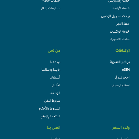
حقيبة إكسبريس
خدمات خاصة
خدمة الأولوية
معلومات المطار
بيانات تسجيل الوصول
حفظ الحجز
خدمة الواتساب
حقيبة المقصورة
الإضافات
من نحن
برنامج العضوية
نبذة عنا
eSIM
رؤيتنا ورسالتنا
احجز فندقً
أسطولنا
استئجار سيارة
الأخبار
الوظائف
شروط النقل
الشروط والأحكام
استخدام الموقع
وكلاء السفر
اتصل بنا