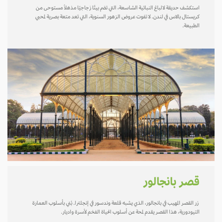
استكشف حديقة لالباغ النباتية الشاسعة، التي تضم بيتًا زجاجيًا مذهلاً مستوحى من
كريستال بالاس في لندن. لا تفوت عروض الزهور السنوية، التي تعد متعة بصرية لمحبي
الطبيعة.
قصر بانجالور
زر القصر المهيب في بانجالور، الذي يشبه قلعة وندسور في إنجلترا. بُني بأسلوب العمارة
التيودورية، هذا القصر يقدم لمحة عن أسلوب الحياة الفخم لأسرة واديار.