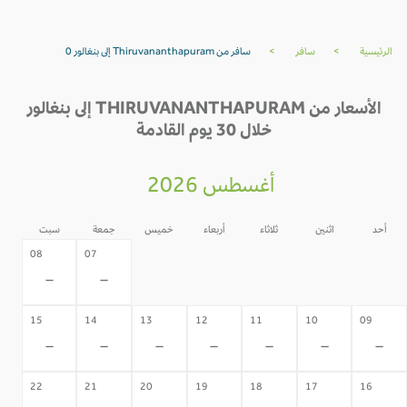
الرئيسية
>
سافر
>
سافر من Thiruvananthapuram إلى بنغالور 0
الأسعار من THIRUVANANTHAPURAM إلى بنغالور
خلال 30 يوم القادمة
أغسطس 2026
أحد
اثنين
ثلاثاء
أربعاء
خميس
جمعة
سبت
06
05
04
03
02
08
07
-
-
-
-
-
-
-
15
14
13
12
11
10
09
-
-
-
-
-
-
-
22
21
20
19
18
17
16