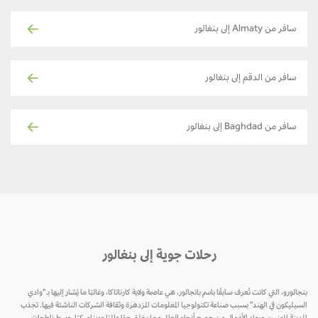
سافر من Almaty إلى بنغالور
سافر من الدقم إلى بنغالور
سافر من Baghdad إلى بنغالور
رحلات جوية إلى بنغالور
بنجالورو، التي كانت تُعرف سابقًا باسم بانجالور، هي عاصمة ولاية كارناتاكا، وغالبًا ما يُشار إليها بـ "وادي
السيليكون في الهند" بسبب صناعة تكنولوجيا المعلومات المزدهرة وثقافة الشركات الناشئة فيها. تجذب