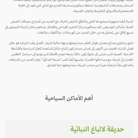
المدينة المهنيين ورواد الأعمال من جميع أنحاء العالم، مما يخلق جوًا عالميًا وديناميكيًا. وسط ناطحات
السحاب ومتنزهات التكنولوجيا، تحتفظ بنجالورو بسحرها القديم مع المباني التي تعود إلى الحقبة
الاستعمارية والأسواق التقليدية والمعابد القديمة.
المدينة أيضًا مشهورة بمشهدها الفني والثقافي النابض بالحياة. مع العديد من المسارح، وصالات العرض
الفنية، وأماكن الموسيقى، تُعد بنجالورو مركزًا للتعبير الإبداعي والابتكار. يُساهم سكان المدينة المتنوعون في
نسيج ثقافي غني، يُحتفل به من خلال العديد من المهرجانات، والمأكولات، واللغات.
تتمتع بنجالورو بمناخ معتدل طوال العام، مما يجعلها وجهة مثالية للزوار. أفضل وقت للزيارة هو خلال
فصل الشتاء الخفيف من أكتوبر إلى فبراير عندما يكون المناخ مثاليًا لمشاهدة المعالم السياحية والأنشطة
الخارجية. الصيف (من مارس إلى مايو) يكون دافئًا، يتبعه موسم الأمطار (من يونيو إلى سبتمبر). الطقس
المعتدل في المدينة، مع مساحاتها الخضراء، يكسبها أيضًا لقب "مدينة الحدائق". توفر العديد من المتنزهات
والحدائق ملاذًا منعشًا بعيدًا عن صخب المدينة، مما يجعلها جنة لعشاق
أهم الأماكن السياحية
حديقة لالباغ النباتية