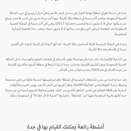
جدة هي مدينة تقع في منطقة تهامة الحجاز على ساحل البحر الأحمر وهي مركزاً رئيسياً في غرب المملكة
العربيةالسعودية. وتعتبر أكبر مدينة في منطقة مكة المكرمة، وبها أكبر ميناء بحري على البحر الأحمر، ويبلغ
عدد سكانها حوالي 2.8 مليون نسمة (بحسب إحصائية 2017)، وهي ثاني أكبر مدينة في المملكة العربية
السعودية بعد العاصمة الرياض التي يبلغ عدد سكانها 4.2 مليون نسمة. وتعتبر جدة العاصمة التجارية
للسعودية.
وجدة هي البوابة الرئيسية لقبلة المسلمين مكة المكرمة. كما أنها البوابة إلى المدينة المنورة، ثاني أقدس
مدينة في الإسلام بعد مكة المكرمة.
من الناحية الاقتصادية، تركز جدة على مواصلة تطوير الاستثمار في قطاعات العلوم والهندسة داخل المملكة
العربية السعودية ودول الشرق الأوسط. واحتلت جدة المرتبة الرابعة في منطقة أفريقيا والشرق الأوسط
من حيث الابتكار في عام 2009 بحسب مؤشر مدن الابتكار.
تعد جدة واحدة من مدن المنتجعات الرئيسية في المملكة، وقد تم تصنيفها كمدينة عالمية من قبل مجموعة
وشبكة دراسة العولمة والمدن العالمية(GaWC)، ونظراً لقربها من البحر الأحمر، يهيمن الصيد والمأكولات
البحرية على ثقافة الطعام على عكس المناطق الأخرى من البلاد. وضمن محاولة للترويج السياحي عن مدينة
جدة أطلق غالبية السعودية عليها اسم "المختلفة"، باعتبارها "المدينة الأكثر انفتاحًا" في السعودية سابقًا.
أنشطة رائعة يمكنك القيام بها في جدة