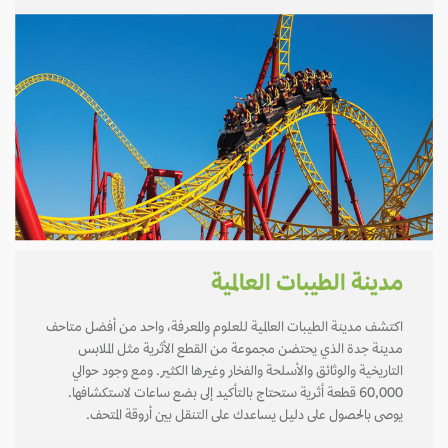
مدينة الطيبات العالمية
اكتشف مدينة الطيبات العالمية للعلوم والمعرفة، واحد من أفضل متاحف
مدينة جدة الذي يحتضن مجموعة من القطع الأثرية مثل الملابس
التاريخية والوثائق والأسلحة والفخار وغيرها الكثير. ومع وجود حوالي
60,000 قطعة أثرية ستحتاج بالتأكيد إلى بضع ساعات لاستكشافها.
يوصى بالحصول على دليل يساعدك على التنقل بين أروقة المتحف.