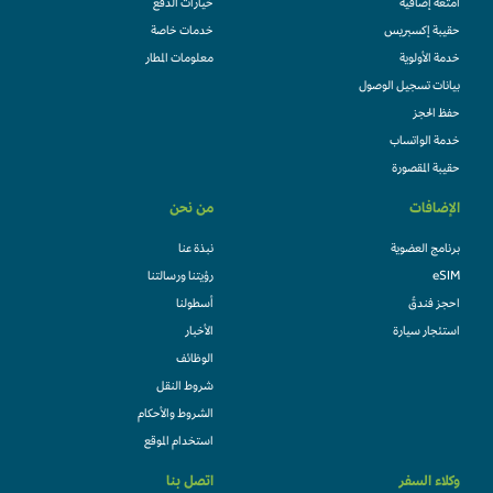
امتعة إضافية
خيارات الدفع
حقيبة إكسبريس
خدمات خاصة
خدمة الأولوية
معلومات المطار
بيانات تسجيل الوصول
حفظ الحجز
خدمة الواتساب
حقيبة المقصورة
الإضافات
من نحن
برنامج العضوية
نبذة عنا
eSIM
رؤيتنا ورسالتنا
احجز فندقً
أسطولنا
استئجار سيارة
الأخبار
الوظائف
شروط النقل
الشروط والأحكام
استخدام الموقع
وكلاء السفر
اتصل بنا