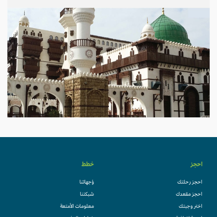
احجز
خطط
احجز رحلتك
وُجهاتنا
احجز مقعدك
شبكتنا
اختر وجبتك
معلومات الأمتعة