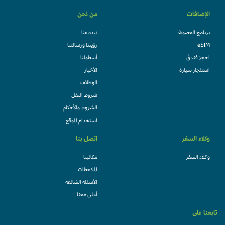
الإضافات
من نحن
برنامج العضوية
نبذة عنا
eSIM
رؤيتنا ورسالتنا
احجز فندقً
أسطولنا
استئجار سيارة
الأخبار
الوظائف
شروط النقل
الشروط والأحكام
استخدام الموقع
وكلاء السفر
اتصل بنا
وكلاء السفر
مكاتبنا
الملاحظات
الأسئلة الشائعة
أعلن معنا
تابعنا على