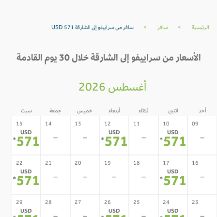
الرئيسية
>
سافر
>
سافر من سراييفو إلى الشارقة USD 571
الأسعار من سراييفو إلى الشارقة خلال 30 يوم القادمة
أغسطس 2026
أحد
اثنين
ثلاثاء
أربعاء
خميس
جمعة
سبت
15
14
13
12
11
10
09
USD
USD
USD
-
-
-
-
571
571
571
*
*
*
22
21
20
19
18
17
16
USD
USD
-
-
-
-
-
571
571
*
*
29
28
27
26
25
24
23
USD
USD
USD