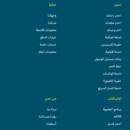
احجز
خطط
احجز رحلتك
وُجهاتنا
احجز مقعدك
شبكتنا
اختر وجبتك
معلومات الأمتعة
امتعة إضافية
خيارات الدفع
حقيبة إكسبريس
خدمات خاصة
خدمة الأولوية
معلومات المطار
بيانات تسجيل الوصول
حفظ الحجز
خدمة الواتساب
حقيبة المقصورة
خدمة المسار السريع
الإضافات
من نحن
برنامج العضوية
نبذة عنا
eSIM
رؤيتنا ورسالتنا
احجز فندقً
أسطولنا