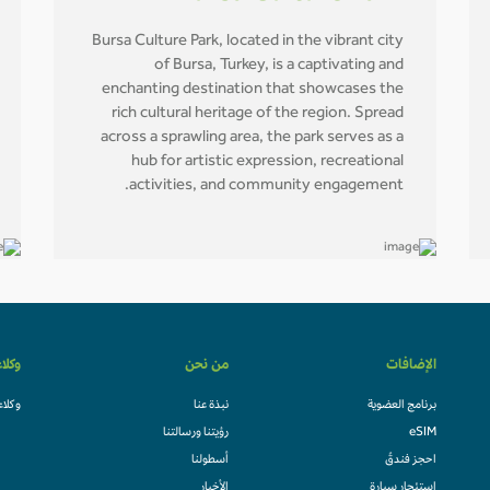
Bursa Culture Park, located in the vibrant city
of Bursa, Turkey, is a captivating and
enchanting destination that showcases the
rich cultural heritage of the region. Spread
across a sprawling area, the park serves as a
hub for artistic expression, recreational
activities, and community engagement.
الإضافات
من نحن
وكلا
برنامج العضوية
نبذة عنا
وكلاء
eSIM
رؤيتنا ورسالتنا
احجز فندقً
أسطولنا
استئجار سيارة
الأخبار