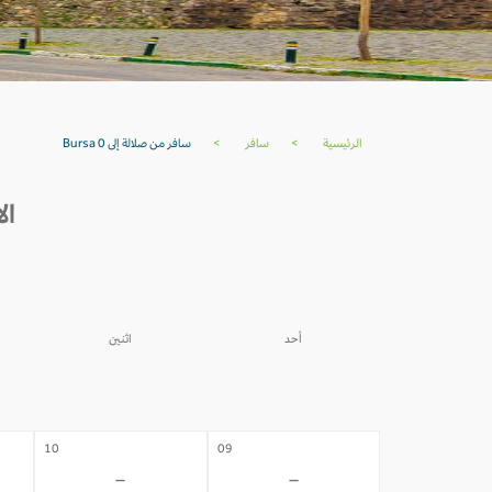
الرئيسية
>
سافر
>
سافر من صلالة إلى Bursa 0
الأس
أحد
اثنين
03
02
-
-
10
09
-
-