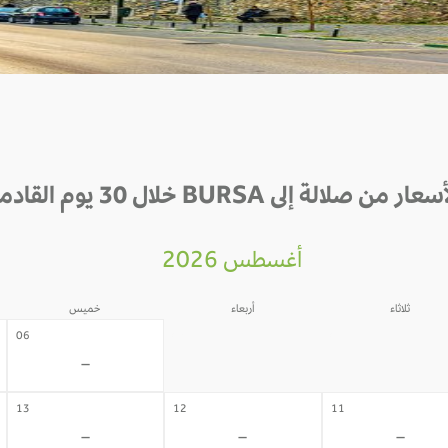
عار من صلالة إلى BURSA خلال 30 يوم القادمة
أغسطس 2026
ثلاثاء
أربعاء
خميس
05
04
06
-
-
-
13
12
11
-
-
-