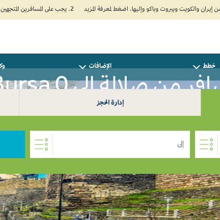
2. يجب على المسافرين المتجهين إلى الهند تعبئة نموذج الإقرار الصحي الذاتي (Air Suvidha) الإلزامي قبل موعد الوصول بـ 24 ساعة على الأقل. اضغط هنا للدخول إلى بوابة Air Suvidha.
خطط
الإضافات
وكل
فر من صلالة إلى Bursa 0
إدارة الحجز
إلى