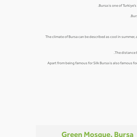
Bursa is one of Turkiye
Bur
The climate of Bursa can be described as cool in summer,
The distance 
Apart from being famous for Silk Bursa is also famous fo
Green Mosque, Bursa