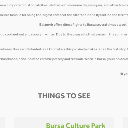
's most important historical cities, stuffed with monuments, mosques, and other touris
sa was famous for being the largest center of the silk trade in the Byzantine and later 
SalamAir offers direct flights to Bursa several times a week
 and cool and wet and snowy in winter. Due to the pleasant climate even in the summer
between Bursa and Istanbul is 92 kilometers this proximity makes Bursa the first stop
r handmade, hand-painted ceramic pottery and tilework. When in Bursa, you'll no doubt n
If y
THINGS TO SEE
Bursa Culture Park