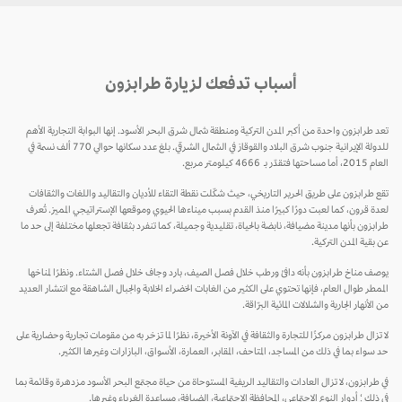
أسباب تدفعك لزيارة طرابزون
تعد طرابزون واحدة من أكبر المدن التركية ومنطقة شمال شرق البحر الأسود. إنها البوابة التجارية الأهم
للدولة الإيرانية جنوب شرق البلاد والقوقاز في الشمال الشرقي. بلغ عدد سكانها حوالي 770 ألف نسمة في
العام 2015، أما مساحتها فتقدّر بـ 4666 كيلومتر مربع.
تقع طرابزون على طريق الحرير التاريخي، حيث شكّلت نقطة التقاء للأديان والتقاليد واللغات والثقافات
لعدة قرون، كما لعبت دورًا كبيرًا منذ القدم بسبب ميناءها الحيوي وموقعها الإستراتيجي المميز. تُعرف
طرابزون بأنها مدينة مضيافة، نابضة بالحياة، تقليدية وجميلة، كما تنفرد بثقافة تجعلها مختلفة إلى حد ما
عن بقية المدن التركية.
يوصف مناخ طرابزون بأنه دافئ ورطب خلال فصل الصيف، بارد وجاف خلال فصل الشتاء. ونظرًا لمناخها
الممطر طوال العام، فإنها تحتوي على الكثير من الغابات الخضراء الخلابة والجبال الشاهقة مع انتشار العديد
من الأنهار الجارية والشلالات المائية البرّاقة.
لا تزال طرابزون مركزًا للتجارة والثقافة في الآونة الأخيرة، نظرًا لما تزخر به من مقومات تجارية وحضارية على
حد سواء بما في ذلك من المساجد، المتاحف، المقابر، العمارة، الأسواق، البازارات وغيرها الكثير.
في طرابزون، لا تزال العادات والتقاليد الريفية المستوحاة من حياة مجتمع البحر الأسود مزدهرة وقائمة بما
في ذلك ؛ أدوار النوع الاجتماعي، المحافظة الاجتماعية، الضيافة، مساعدة الغرباء وغيرها.