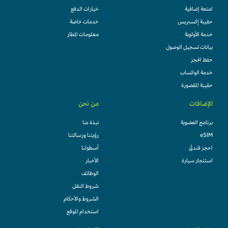
امتعة إضافية
خيارات الدفع
حقيبة إكسبريس
خدمات خاصة
خدمة الأولوية
معلومات المطار
بيانات تسجيل الوصول
حفظ الحجز
خدمة الواتساب
حقيبة المقصورة
الإضافات
من نحن
برنامج العضوية
نبذة عنا
eSIM
رؤيتنا ورسالتنا
احجز فندقً
أسطولنا
استئجار سيارة
الأخبار
الوظائف
شروط النقل
الشروط والأحكام
استخدام الموقع