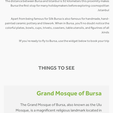
The distance between Bursa and Istanbul is 92 kilometers this proximity makes
Bursa the first stop for many holidaymakers before exploring cosmopolitan
Istanbul.
Apart from being famous for Silk Bursa is also famous for handmade, hand-
painted ceramic pottery and tilework. When in Bursa, you'll no doubt notice the
colorful plates, bowls, cups, trivets, coasters, table utensils, and figurines of all
kinds.
If you’re ready to fly to Bursa, use the widget below to book your trip!
THINGS TO SEE
Grand Mosque of Bursa
The Grand Mosque of Bursa, also known as the Ulu
Mosque, is a magnificent religious landmark located in