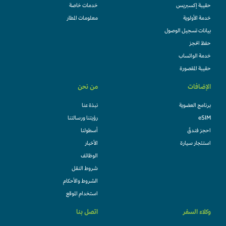
حقيبة إكسبريس
خدمات خاصة
خدمة الأولوية
معلومات المطار
بيانات تسجيل الوصول
حفظ الحجز
خدمة الواتساب
حقيبة المقصورة
الإضافات
من نحن
برنامج العضوية
نبذة عنا
eSIM
رؤيتنا ورسالتنا
احجز فندقً
أسطولنا
استئجار سيارة
الأخبار
الوظائف
شروط النقل
الشروط والأحكام
استخدام الموقع
وكلاء السفر
اتصل بنا