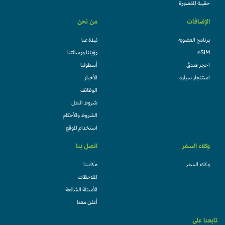
حقيبة المقصورة
الإضافات
من نحن
برنامج العضوية
نبذة عنا
eSIM
رؤيتنا ورسالتنا
احجز فندقً
أسطولنا
استئجار سيارة
الأخبار
الوظائف
شروط النقل
الشروط والأحكام
استخدام الموقع
وكلاء السفر
اتصل بنا
وكلاء السفر
مكاتبنا
الملاحظات
الأسئلة الشائعة
أعلن معنا
تابعنا على