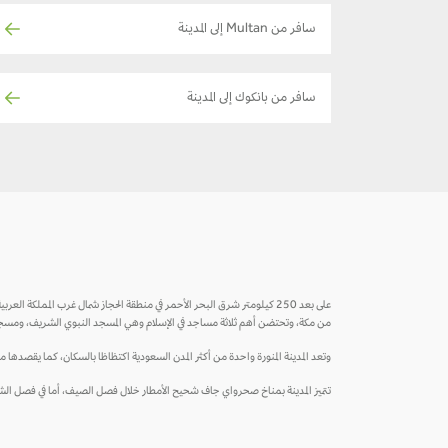
سافر من Multan إلى المدينة
سافر من بانكوك إلى المدينة
على بعد 250 كيلومتر شرق البحر الأحمر في منطقة الحجاز شمال غرب المملكة
من مكة، وتحتضن أهم ثلاثة مساجد في الإسلام وهي المسجد النبوي الشريف، ومسج
وتعد المدينة المنورة واحدة من أكثر المدن السعودية اكتظاظا بالسكان، كما يقصدها م
تتميز المدينة بمناخ صحرواي جاف شحيح الأمطار خلال فصل الصيف، أما في فصل الشتاء