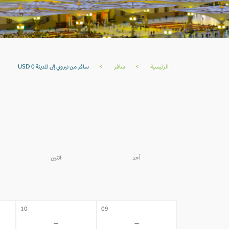
الرئيسية
>
سافر
>
سافر من نيروبي إلى المدينة USD 0
ا
أحد
اثنين
03
02
-
-
10
09
-
-