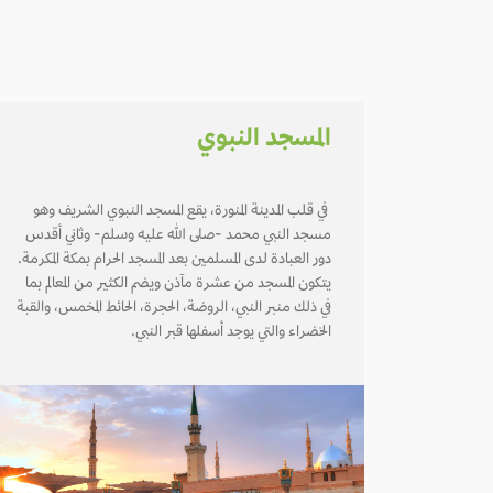
المسجد النبوي
في قلب المدينة المنورة، يقع المسجد النبوي الشريف وهو
مسجد النبي محمد -صلى الله عليه وسلم- وثاني أقدس
دور العبادة لدى المسلمين بعد المسجد الحرام بمكة المكرمة.
يتكون المسجد من عشرة مآذن ويضم الكثير من المعالم بما
في ذلك منبر النبي، الروضة، الحجرة، الحائط المخمس، والقبة
الخضراء والتي يوجد أسفلها قبر النبي.