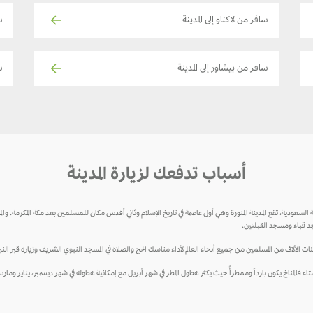
سافر من لاكناو إلى المدينة
س
سافر من بيشاور إلى المدينة
س
أسباب تدفعك لزيارة المدينة
 العربية السعودية، تقع المدينة المنورة وهي أول عاصمة في تاريخ الإسلام وثاني أقدس مكان للمسلمين بعد مكة المكرمة
د قباء ومسجد القبلتين.
ئات الآلاف من المسلمين من جميع أنحاء العالم لأداء مناسك الحج والصلاة في المسجد النبوي الشريف وزيارة قبر ال
 فالمناخ يكون بارداً وممطرأً حيث يكثر هطول المطر في شهر أبريل مع إمكانية هطوله في شهر ديسمبر، يناير ومار