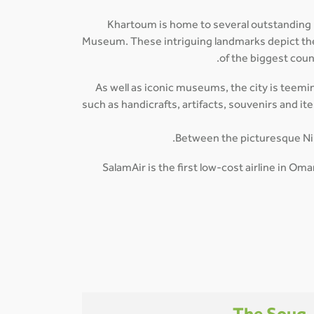
Khartoum is home to several outstanding
Museum. These intriguing landmarks depict the r
of the biggest coun
As well as iconic museums, the city is teemin
such as handicrafts, artifacts, souvenirs and i
Between the picturesque Nile-
SalamAir is the first low-cost airline in O