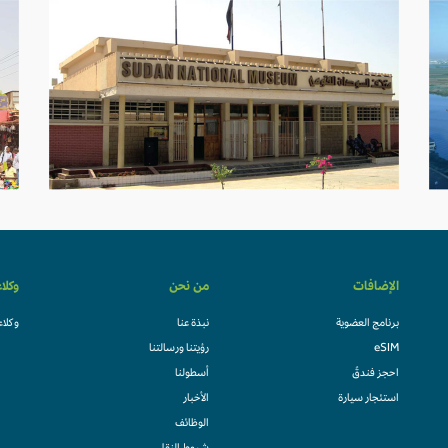
الإضافات
من نحن
وكلا
برنامج العضوية
نبذة عنا
وكلاء
eSIM
رؤيتنا ورسالتنا
احجز فندقً
أسطولنا
استئجار سيارة
الأخبار
الوظائف