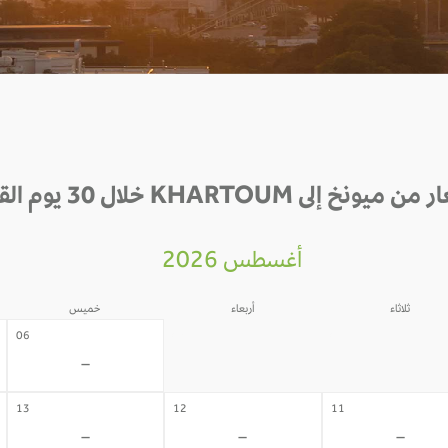
يونخ إلى KHARTOUM خلال 30 يوم القادمة
أغسطس 2026
ثلاثاء
أربعاء
خميس
05
04
06
-
-
-
13
12
11
-
-
-