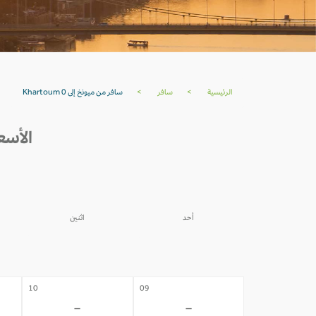
الرئيسية
>
سافر
>
سافر من ميونخ إلى Khartoum 0
الأسعار من م
أحد
اثنين
03
02
-
-
10
09
-
-