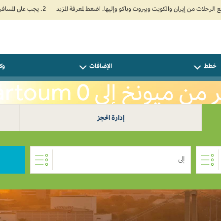
2. يجب على المسافرين المتجهين إلى الهند تعبئة نموذج الإقرار الصحي الذاتي (Air Suvidha) الإلزامي قبل موعد الوصول بـ 24 ساعة على الأقل. اضغط هنا للدخول إلى بوابة Air Suvidha.
خطط
الإضافات
وكل
ن ميونخ إلى Khartoum 0
إدارة الحجز
إلى