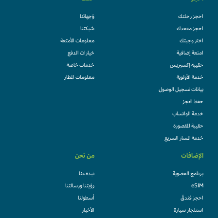
احجز رحلتك
وُجهاتنا
احجز مقعدك
شبكتنا
اختر وجبتك
معلومات الأمتعة
امتعة إضافية
خيارات الدفع
حقيبة إكسبريس
خدمات خاصة
خدمة الأولوية
معلومات المطار
بيانات تسجيل الوصول
حفظ الحجز
خدمة الواتساب
حقيبة المقصورة
خدمة المسار السريع
الإضافات
من نحن
برنامج العضوية
نبذة عنا
eSIM
رؤيتنا ورسالتنا
احجز فندقً
أسطولنا
استئجار سيارة
الأخبار