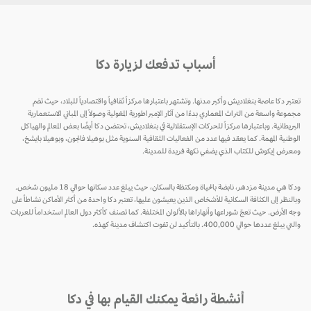
أسباب تدفعك لزيارة دكا
تعتبر دكا عاصمة بنغلاديش وأكبر مدنها. وتشتهر باعتبارها مركزاً ثقافياً واقتصادياً للبلاد، حيث تضم
مجموعة واسعة من التراث المعماري بدءًا من آثار الإمبراطورية المغولية وصولاً إلى المباني الاستعمارية
البريطانية. وباعتبارها مركزاً للحركات الإستقلالية في بنغلاديش، تحتضن دكا أيضًا بعض المعالم والهياكل
الوطنية المهمة. كما يعقد فيها عدد من الفعاليات الثقافية السنوية مثل بوهيلا فالجون، وبوهيلا بايشخ،
ومعرض إيكوش للكتاب الذي يضفي نكهة فريدة للمدينة.
ودكا هي مدينة مزدهر، نابضة بالحياة ومكتظة بالسكان، حيث يبلغ عدد سكانها حوالي 18 مليون شخص.
وبالنظر إلى الكثافة السكانية للأشخاص الذين يعيشون عليها، تعتبر دكا واحدة من أكثر الأماكن نشاطاً على
وجه الأرض. حيث تعجّ شوراعها وأنهاراها بالألوان المختلفة. كما تصنف كأكثر دول العالم استخداماً للعربات
والتي يبلغ عددها حوالي 400,000. بالتأكيد لن تفوت اكتشاف مدينة كهذه.
أنشطة رائعة يمكنك القيام بها في دكا