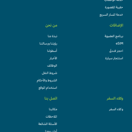
خدمة الواتساب
حقيبة المقصورة
خدمة المسار السريع
الإضافات
من نحن
برنامج العضوية
نبذة عنا
eSIM
رؤيتنا ورسالتنا
احجز فندقً
أسطولنا
استئجار سيارة
الأخبار
الوظائف
شروط النقل
الشروط والأحكام
استخدام الموقع
وكلاء السفر
اتصل بنا
وكلاء السفر
مكاتبنا
الملاحظات
الأسئلة الشائعة
أعلن معنا