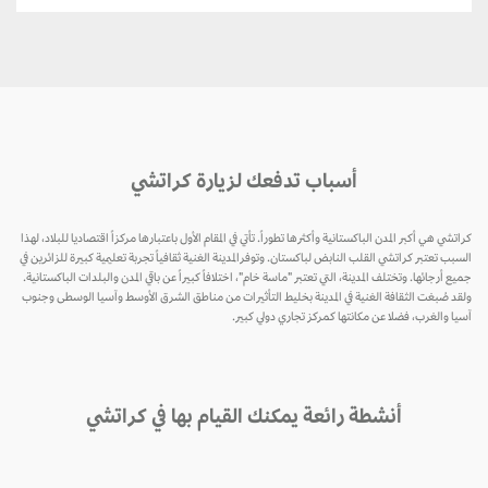
أسباب تدفعك لزيارة كراتشي
كراتشي هي أكبر المدن الباكستانية وأكثرها تطوراً. تأتي في المقام الأول باعتبارها مركزاً اقتصاديا للبلاد، لهذا
السبب تعتبر كراتشي القلب النابض لباكستان. وتوفرالمدينة الغنية ثقافياً تجربة تعليمية كبيرة للزائرين في
جميع أرجائها. وتختلف المدينة، التي تعتبر "ماسة خام"، اختلافاً كبيراً عن باقي المدن والبلدات الباكستانية.
ولقد صُبغت الثقافة الغنية في المدينة بخليط التأثيرات من مناطق الشرق الأوسط وآسيا الوسطى وجنوب
آسيا والغرب، فضلا عن مكانتها كمركز تجاري دولي كبير.
أنشطة رائعة يمكنك القيام بها في كراتشي