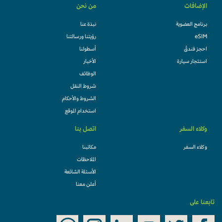
الإضافات
من نحن
برنامج العضوية
نبذة عنا
eSIM
رؤيتنا ورسالتنا
احجز فندقً
أسطولنا
استئجار سيارة
الأخبار
الوظائف
شروط النقل
الشروط والأحكام
استخدام الموقع
وكلاء السفر
اتصل بنا
وكلاء السفر
مكاتبنا
الملاحظات
الأسئلة الشائعة
أعلن معنا
تابعنا على