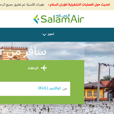
تحديث حول العمليات التشغيلية لطيران السلام :
SalamAir
احجز
سافر من Kuala Lumpur إلى سراييفو USD 0
الرحلات
من