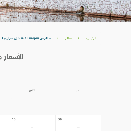
الرئيسية
>
سافر
>
سافر من Kuala Lumpur إلى سراييفو USD 0
الأسعار من KUALA LUMPUR إلى سراييفو خلال 
أحد
اثنين
03
02
-
-
10
09
-
-