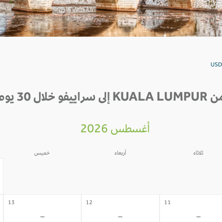
30 يوم القادمة
أغسطس 2026
ثلاثاء
أربعاء
خميس
06
05
04
-
-
-
13
12
11
-
-
-