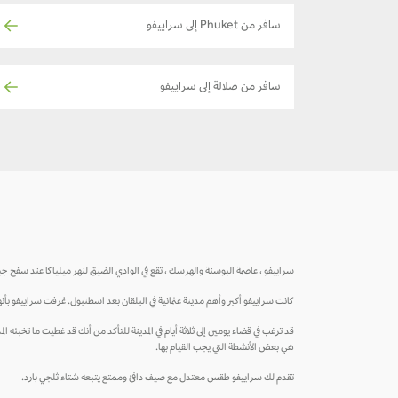
سافر من Phuket إلى سراييفو
سافر من صلالة إلى سراييفو
سراييفو ، عاصمة البوسنة والهرسك ، تقع في الوادي الضيق لنهر ميلياكا عند سفح ج
كانت سراييفو أكبر وأهم مدينة عثمانية في البلقان بعد اسطنبول. عُرفت سراييفو بأنه
قد ترغب في قضاء يومين إلى ثلاثة أيام في المدينة للتأكد من أنك قد غطيت ما تخبئه ا
هي بعض الأنشطة التي يجب القيام بها.
تقدم لك سراييفو طقس معتدل مع صيف دافئ وممتع يتبعه شتاء ثلجي بارد.