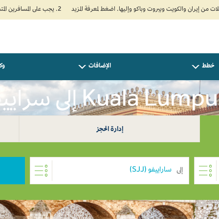
2. يجب على المسافرين المتجهين إلى الهند تعبئة نموذج الإقرار الصحي الذاتي (Air Suvidha) الإلزامي قبل موعد الوصول بـ 24 ساعة على الأقل. اضغط هنا للدخول إلى بوابة Air Suvidha.
خطط
الإضافات
وكل
إدارة الحجز
إلى