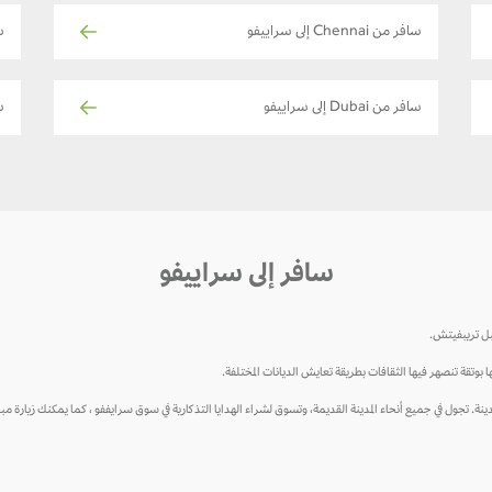
سافر من Chennai إلى سراييفو
س
سافر من Dubai إلى سراييفو
س
سافر إلى سراييفو
بل تريبفيتش.
ا بوتقة تنصهر فيها الثقافات بطريقة تعايش الديانات المختلفة.
لمدينة. تجول في جميع أنحاء المدينة القديمة، وتسوق لشراء الهدايا التذكارية في سوق سرايففو ، كما يمكنك زيارة