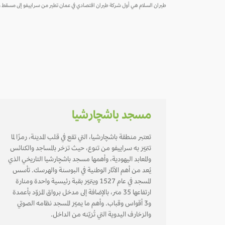
طيران السلام هي أول شركة طيران اقتصادي في عمان تطير من سراييفو إلى مسقط وما بعدها إلى أكثر من 20 وجهة ، انقر أدناه لا
مسجد باشچارشيا
تعتبر منطقة باشچارشيا، التي تقع في قلب المدينة، رمزًا لما
تتميّز به سراييفو من تنوع، حيث تزخر بالمساجد والكنائس
والمعابد اليهودية، وأهمها مسجد باشچارشيا التاريخي الذي
يُعد من أهم الآثار الوطنية في البوسنة والهرسك. تأسس
المسجد في عام 1527 ويتميّز بقبة رئيسية واحدة ومنارة
ارتفاعها 35 متر، بالإضافة إلى مدخل برواق المزوّد بأعمدة
و3 أقواس وقباب. وأهم ما يميّز المسجد نظامه الصوتي
والزخارف اليدوية التي تُزيّنه من الداخل.