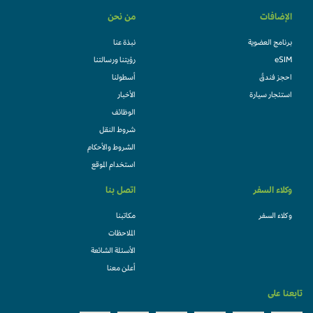
الإضافات
من نحن
برنامج العضوية
نبذة عنا
eSIM
رؤيتنا ورسالتنا
احجز فندقً
أسطولنا
استئجار سيارة
الأخبار
الوظائف
شروط النقل
الشروط والأحكام
استخدام الموقع
وكلاء السفر
اتصل بنا
وكلاء السفر
مكاتبنا
الملاحظات
الأسئلة الشائعة
أعلن معنا
تابعنا على