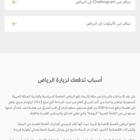
سافر من Chattogram إلى الرياض
سافر من كاليكوت إلى الرياض
أسباب تدفعك لزيارة الرياض
على بُعد 8 ساعات بالسيارة من مكة المكرمة، تقع الرياض العاصمة السياسية والإدارية للملكة العربية
السعودية. وتعتبر واحدة من أكبر المدن في العالم من حيث المساحة التي تبلغ 1913 كيلومتر مربع، وتقع
على هضبة ترتفع لمساحة 600 متر فوق مستوى سطح البحر في الجزء الشرقي من هضبة نجد. كما أن اسمها
مستوحى من الكلمة العربية "الروضة" والتي تعني الحدائق والبساتين الخضراء والخلابة.
تتمتع الرياض بأهمية اقتصادية كبيرة حيث أنها المقر الرئيسي للإدارات العامة للعديد من البنوك
والشركات الاقتصادية الكبرى. كما تزخر المدينة بتاريخ غني ورمال ذهبية ناعمة ومباني أيقونية فريدة.