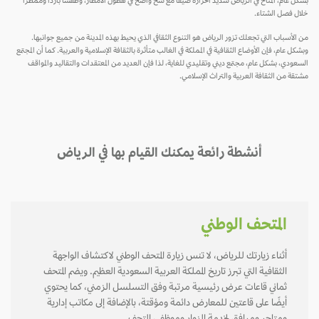
بشكل عام، المناخ في الرياض شديد الحرارة صيفاً مع شحّ واضح في هطول الأمطار، وطقساً بارداً وممطراً
خلال فصل الشتاء.
من الأسباب التي تجعلك تزور الرياض هو التنوع الثقافي الذي يحيط بهذه المدينة من جميع جوانبها.
وبشكل عام، فإن الأوضاع الثقافية في المملكة في الغالب متأثرة بالثقافة الإسلامية والعربية. كما أن المجتمع
السعودي، بشكل عام، مجتمع ديني وتقليدي للغاية، لذا فإن العديد من المعتقدات والتقاليد والمواقف
مشتقة من الثقافة العربية والتراث الإسلامي.
أنشطة رائعة يمكنك القيام بها في الرياض
المتحف الوطني
أثناء زيارتك للرياض، لا تنس زيارة المتحف الوطني لاكتشاف الواجهة
الثقافية التي تبرز تاريخ المملكة العربية السعودية العظيم. ويضم المتحف
ثماني قاعات عرض رئيسية مرتبة وفق التسلسل الزمني، كما يحتوي
أيضًا على قاعتين للمعارض دائمة ومؤقتة، بالإضافة إلى مكاتب إدارية