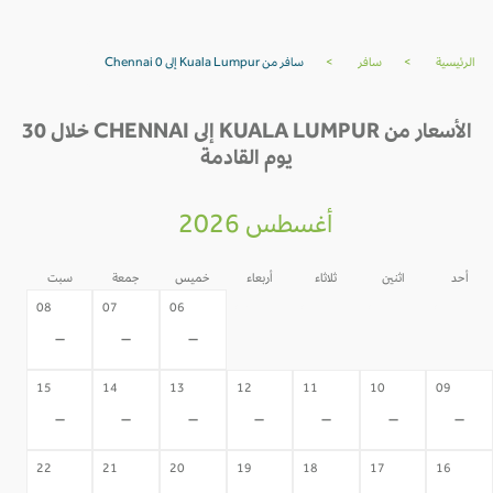
الرئيسية
>
سافر
>
سافر من Kuala Lumpur إلى Chennai 0
الأسعار من KUALA LUMPUR إلى CHENNAI خلال 30
يوم القادمة
أغسطس 2026
أحد
اثنين
ثلاثاء
أربعاء
خميس
جمعة
سبت
05
04
03
02
08
07
06
-
-
-
-
-
-
-
15
14
13
12
11
10
09
-
-
-
-
-
-
-
22
21
20
19
18
17
16