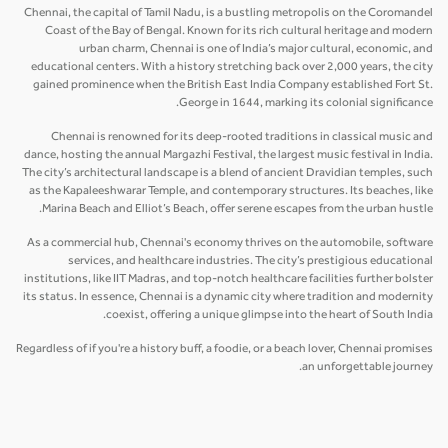
Chennai, the capital of Tamil Nadu, is a bustling metropolis on the Coromandel
Coast of the Bay of Bengal. Known for its rich cultural heritage and modern
urban charm, Chennai is one of India’s major cultural, economic, and
educational centers. With a history stretching back over 2,000 years, the city
gained prominence when the British East India Company established Fort St.
George in 1644, marking its colonial significance.
Chennai is renowned for its deep-rooted traditions in classical music and
dance, hosting the annual Margazhi Festival, the largest music festival in India.
The city’s architectural landscape is a blend of ancient Dravidian temples, such
as the Kapaleeshwarar Temple, and contemporary structures. Its beaches, like
Marina Beach and Elliot’s Beach, offer serene escapes from the urban hustle.
As a commercial hub, Chennai's economy thrives on the automobile, software
services, and healthcare industries. The city’s prestigious educational
institutions, like IIT Madras, and top-notch healthcare facilities further bolster
its status. In essence, Chennai is a dynamic city where tradition and modernity
coexist, offering a unique glimpse into the heart of South India.
Regardless of if you're a history buff, a foodie, or a beach lover, Chennai promises
an unforgettable journey.