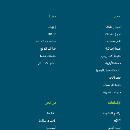
احجز
خطط
احجز رحلتك
وُجهاتنا
احجز مقعدك
شبكتنا
اختر وجبتك
معلومات الأمتعة
امتعة إضافية
خيارات الدفع
حقيبة إكسبريس
خدمات خاصة
خدمة الأولوية
معلومات المطار
بيانات تسجيل الوصول
حفظ الحجز
خدمة الواتساب
حقيبة المقصورة
الإضافات
من نحن
برنامج العضوية
نبذة عنا
eSIM
رؤيتنا ورسالتنا
احجز فندقً
أسطولنا