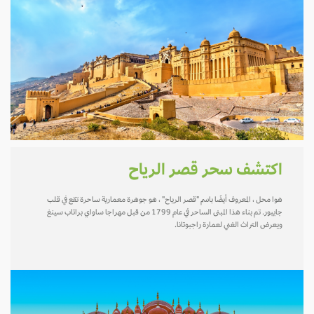
اكتشف سحر قصر الرياح
هوا محل ، المعروف أيضًا باسم "قصر الرياح" ، هو جوهرة معمارية ساحرة تقع في قلب
جايبور. تم بناء هذا المبنى الساحر في عام 1799 من قبل مهراجا ساواي براتاب سينغ
ويعرض التراث الغني لعمارة راجبوتانا.