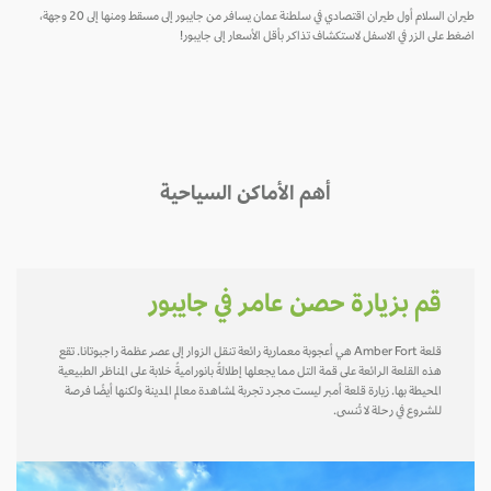
طيران السلام أول طيران اقتصادي في سلطنة عمان يسافر من جايبور إلى مسقط ومنها إلى 20 وجهة،
اضغط على الزر في الاسفل لاستكشاف تذاكر بأقل الأسعار إلى جايبور!
أهم الأماكن السياحية
قم بزيارة حصن عامر في جايبور
قلعة Amber Fort هي أعجوبة معمارية رائعة تنقل الزوار إلى عصر عظمة راجبوتانا. تقع
هذه القلعة الرائعة على قمة التل مما يجعلها إطلالةً بانوراميةً خلابة على المناظر الطبيعية
المحيطة بها. زيارة قلعة أمبر ليست مجرد تجربة لمشاهدة معالم المدينة ولكنها أيضًا فرصة
للشروع في رحلة لا تُنسى.