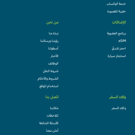
خدمة الواتساب
حقيبة المقصورة
الإضافات
من نحن
برنامج العضوية
نبذة عنا
eSIM
رؤيتنا ورسالتنا
احجز فندقً
أسطولنا
استئجار سيارة
الأخبار
الوظائف
شروط النقل
الشروط والأحكام
استخدام الموقع
وكلاء السفر
اتصل بنا
وكلاء السفر
مكاتبنا
الملاحظات
الأسئلة الشائعة
أعلن معنا