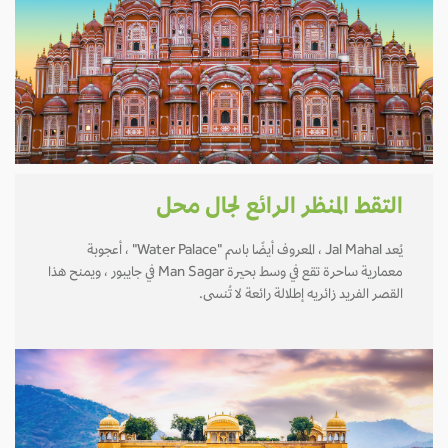
التقط المنظر الرائع لجال محل
يُعد Jal Mahal ، المعروف أيضًا باسم "Water Palace" ، أعجوبة
معمارية ساحرة تقع في وسط بحيرة Man Sagar في جايبور ، ويمنح هذا
القصر الفريد زائريه إطلالة رائعة لا تُنسى.