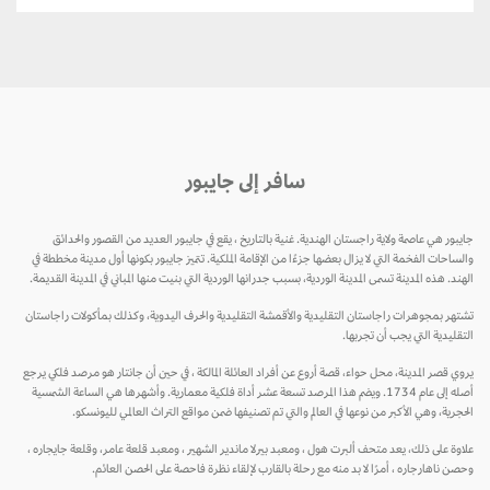
سافر إلى جايبور
جايبور هي عاصمة ولاية راجستان الهندية. غنية بالتاريخ ، يقع في جايبور العديد من القصور والحدائق
والساحات الفخمة التي لا يزال بعضها جزءًا من الإقامة الملكية. تتميز جايبور بكونها أول مدينة مخططة في
الهند. هذه المدينة تسمى المدينة الوردية، بسبب جدرانها الوردية التي بنيت منها المباني في المدينة القديمة.
تشتهر بمجوهرات راجاستان التقليدية والأقمشة التقليدية والحرف اليدوية، وكذلك بمأكولات راجاستان
التقليدية التي يجب أن تجربها.
يروي قصر المدينة، محل حواء، قصة أروع عن أفراد العائلة المالكة ، في حين أن جانتار هو مرصد فلكي يرجع
أصله إلى عام 1734. ويضم هذا المرصد تسعة عشر أداة فلكية معمارية. وأشهرها هي الساعة الشمسية
الحجرية، وهي الأكبر من نوعها في العالم والتي تم تصنيفها ضمن مواقع التراث العالمي لليونسكو.
علاوة على ذلك، يعد متحف ألبرت هول ، ومعبد بيرلا ماندير الشهير ، ومعبد قلعة عامر، وقلعة جايجاره ،
وحصن ناهارجاره ، أمرًا لا بد منه مع رحلة بالقارب لإلقاء نظرة فاحصة على الحصن العائم.