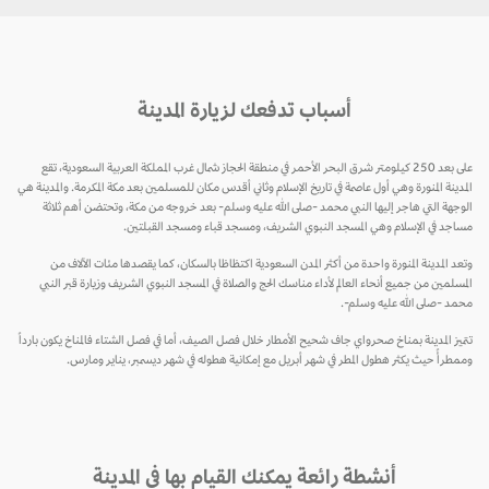
أسباب تدفعك لزيارة المدينة
على بعد 250 كيلومتر شرق البحر الأحمر في منطقة الحجاز شمال غرب المملكة العربية السعودية، تقع
المدينة المنورة وهي أول عاصمة في تاريخ الإسلام وثاني أقدس مكان للمسلمين بعد مكة المكرمة. والمدينة هي
الوجهة التي هاجر إليها النبي محمد -صلى الله عليه وسلم- بعد خروجه من مكة، وتحتضن أهم ثلاثة
مساجد في الإسلام وهي المسجد النبوي الشريف، ومسجد قباء ومسجد القبلتين.
وتعد المدينة المنورة واحدة من أكثر المدن السعودية اكتظاظا بالسكان، كما يقصدها مئات الآلاف من
المسلمين من جميع أنحاء العالم لأداء مناسك الحج والصلاة في المسجد النبوي الشريف وزيارة قبر النبي
محمد -صلى الله عليه وسلم-.
تتميز المدينة بمناخ صحرواي جاف شحيح الأمطار خلال فصل الصيف، أما في فصل الشتاء فالمناخ يكون بارداً
وممطرأً حيث يكثر هطول المطر في شهر أبريل مع إمكانية هطوله في شهر ديسمبر، يناير ومارس.
أنشطة رائعة يمكنك القيام بها في المدينة