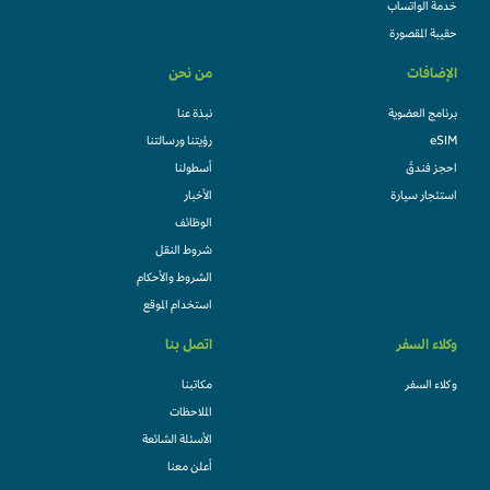
خدمة الواتساب
حقيبة المقصورة
الإضافات
من نحن
برنامج العضوية
نبذة عنا
eSIM
رؤيتنا ورسالتنا
احجز فندقً
أسطولنا
استئجار سيارة
الأخبار
الوظائف
شروط النقل
الشروط والأحكام
استخدام الموقع
وكلاء السفر
اتصل بنا
وكلاء السفر
مكاتبنا
الملاحظات
الأسئلة الشائعة
أعلن معنا