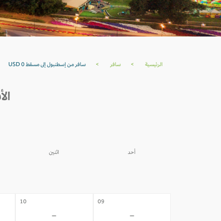
الرئيسية
>
سافر
>
سافر من إسطنبول إلى مسقط USD 0
الأ
أحد
اثنين
03
02
-
-
10
09
-
-