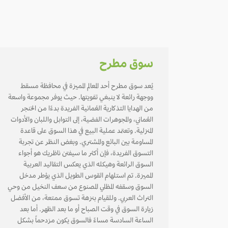
سوق مطرح
يُعد سوق مطرح أحد المعالم المميزة في محافظة مسقط
ووجهة رائعة لا ينبغي تفويتها. حيث يوفر مجموعة واسعة
من الهدايا التذكارية العُمانية الفريدة بدءًا من الخنجر
العُماني، والمجوهرات الفضية، إلى التوابل واللبان والأدوات
المنزلية. وتعتمد عملية البيع في هذا السوق على قاعدة
المساومة بين البائع والمشتري. وبغض النظر عن تجربة
التسوق الفريدة، فإن أكثر ما سيفتن ناظريك هو أجواء
السوق الرائعة وهيكله الذي يعكس التقاليد العربية
المميزة. تم استلهام القوس الطويل الذي يؤطر مدخل
السوق وسقفه المظلي المصنوع من سعف النخيل من وحي
التراث العربي. وللقيام بنزهة تسوق ممتعة، من الأفضل
زيارة السوق في وقت الصباح أو ما بعد الظهر. أما بعد
الساعة السادسة مساءً فالسوق يكون مزدحماً بشكل