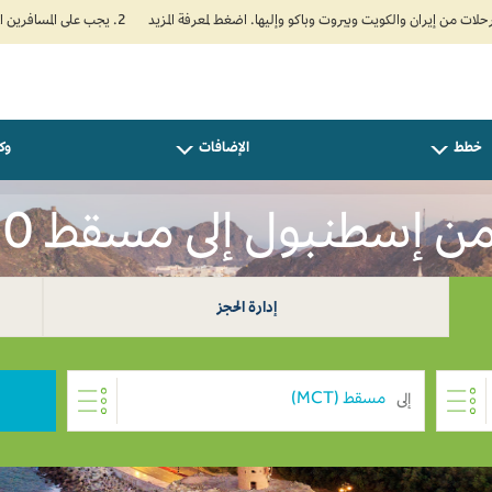
2. يجب على المسافرين المتجهين إلى الهند تعبئة نموذج الإقرار الصحي الذاتي (Air Suvidha) الإلزامي قبل موعد الوصول بـ 24 ساعة على الأقل. اضغط هنا للدخول إلى بوابة Air Suvidha.
خطط
الإضافات
وكل
 إسطنبول إلى مسقط USD 0
إدارة الحجز
إلى