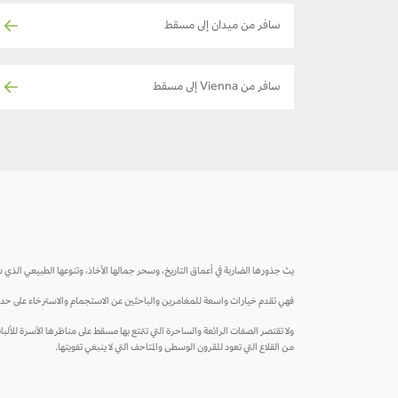
سافر من ميدان إلى مسقط
سافر من Vienna إلى مسقط
يث جذورها الضاربة في أعماق التاريخ، وسحر جمالها الأخاذ، وتنوعها الطبيعي الذي س
فهي تقدم خيارات واسعة للمغامرين والباحثين عن الاستجمام والاسترخاء على حد سوا
ولا تقتصر الصفات الرائعة والساحرة التي تتمتع بها مسقط على مناظرها الآسرة للألباب، 
من القلاع التي تعود للقرون الوسطى والمتاحف التي لا ينبغي تفويتها.