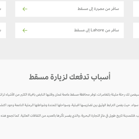
سافر من مصيرة إلى مسقط
س
سافر من Lahore إلى مسقط
س
أسباب تدفعك لزيارة مسقط
يضمن لك رحلة مليئة بالمغامرات، توفر محافظة مسقط عاصمة عُمان وقلبها النابض بالحياة الكثير من الأشياء لزائري
ء. حيث يضمن الترابط الوثيق بين تضاريسها الجبلية، وسواحلها الممتدة وشواطئها الرملية الناعمة وجود اكتشاف
فللمدينة تاريخ طويل في عالم التجارة البحرية، والذي يفسر تأثرها بالعديد من الثقافات العالمية. كما تجمع هذه المد