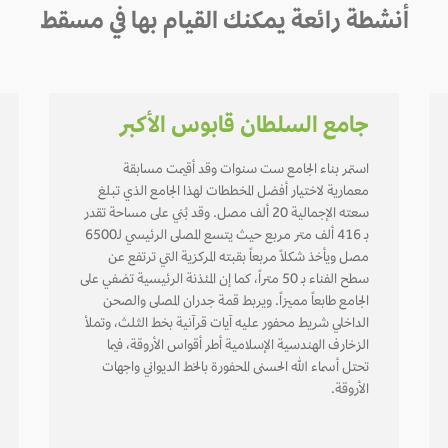
أنشطة رائعة يمكنك القيام بها في مسقط
جامع السلطان قابوس الأكبر
استمر بناء الجامع ست سنوات وقد أقيمت مسابقة
معمارية لاختيار أفضل المخططات لهذا الجامع الذي تبلغ
سعته الإجمالية 20 ألف مصل. وقد بُني على مساحة تقدر
بـ 416 ألف متر مربع حيث يتسع المصلى الرئيسي لـ6500
مصل ويأخذ شكلاً مربعاً بقبته المركزية التي ترتفع عن
سطح الفناء بـ 50 متراً، كما إن المئذنة الرئيسية تضفي على
الجامع طابعاً مميزاً. ويربط قمة جدران المصلى والصحن
الداخلي شريط محفور عليه آيات قرآنية بخط الثلث، وتملأ
الزخارف الهندسية الإسلامية أطر أقواس الأروقة، فيما
تحتل أسماء الله الحسنى المحفورة بالخط الديواني واجهات
الأروقة.