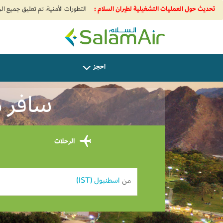
تحديث حول العمليات التشغيلية لطيران السلام :
SalamAir
احجز
سافر من
الرحلات
من