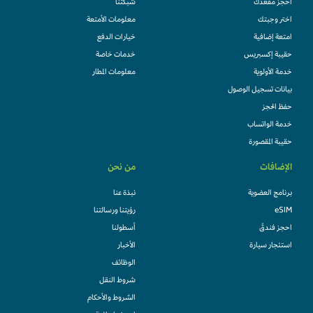
احجز مقعدك
شبكتنا
اختر وجبتك
معلومات الأمتعة
امتعة إضافية
خيارات الدفع
حقيبة إكسبريس
خدمات خاصة
خدمة الأولوية
معلومات المطار
بيانات تسجيل الوصول
حفظ الحجز
خدمة الواتساب
حقيبة المقصورة
الإضافات
من نحن
برنامج العضوية
نبذة عنا
eSIM
رؤيتنا ورسالتنا
احجز فندقً
أسطولنا
استئجار سيارة
الأخبار
الوظائف
شروط النقل
الشروط والأحكام