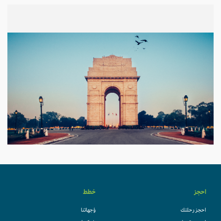
احجز
خطط
احجز رحلتك
وُجهاتنا