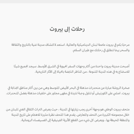
رحلات إلى بيروت
مرحبًا بكم في بيروت عاصمة لبنان الديناميكية والعالمية. استعد لاكتشاف مدينة غنية بالتاريخ والثقافة
والسحر بينما تنطلق في رحلتك مع طيران السلام.
أصبحت مدينة بيروت واحدة من أكثر وجهات السفر الحيوية في الشرق الأوسط. سيجد الجميع شيئًا
للاستمتاع به في هذه المدينة المتنوعة ، من المناظر النابضة بالحياة إلى الآثار التاريخية.
صخرة الروشة عبارة عن منحدرات مذهلة في البحر الأبيض المتوسط ​​وهي من بين أكثر مناطق الجذابة في
بيروت. امشي على الكورنيش أو تناول وجبة لذيذة في مقهى مجاور على خلفيات مذهلة بفضل المنحدرات.
متحف بيروت الوطني هو وجهة أخرى يجب زيارتها في المدينة ، حيث يعرض التراث الثقافي الغني للبنان من
خلال مجموعته الكبيرة من التحف والمعارض. يقدم هذا المتحف نظرة مثيرة للاهتمام على تاريخ المدينة
والمنطقة المحيطة بها ، ويعرض كل شيء من القطع الأثرية الفينيقية إلى الفسيفساء الرومانية.