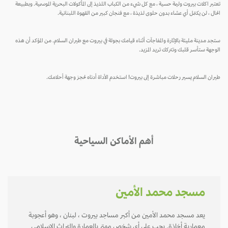
تعتبر اكلات بيروت وليمة حسية ، مع كل شيء من الكباب اللذيذ إلى المأكولات البحرية الموسمية. وبطبيعة
الحال ، لن يكتمل أي عشاء بدون حلوى لذيذة ، مع فنجان كبير من القهوة اللبنانية.
ستجد مدينة مليئة بالإثارة والمفاجآت أثناء قيامك بجولة في بيروت مع طيران السلام. من المؤكد أن هذه
الوجهة ستأسر قلبك وتتركك تريد المزيد.
طيران السلام يسير رحلات مباشرة إلى بيروت! استخدم الأداة أدناه لحجز وجهة أحلامك.
أهم الأماكن السياحية
مسجد محمد الأمين
يعد مسجد محمد الأمين من أكبر مساجد بيروت ، لبنان ، وهو أعجوبة
معمارية أخاذة. يجب على أي شخص مهتم بالعمارة والتراث الإسلامي