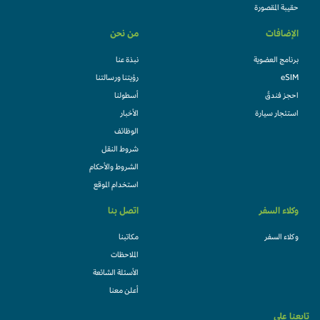
حقيبة المقصورة
الإضافات
من نحن
برنامج العضوية
نبذة عنا
eSIM
رؤيتنا ورسالتنا
احجز فندقً
أسطولنا
استئجار سيارة
الأخبار
الوظائف
شروط النقل
الشروط والأحكام
استخدام الموقع
وكلاء السفر
اتصل بنا
وكلاء السفر
مكاتبنا
الملاحظات
الأسئلة الشائعة
أعلن معنا
تابعنا على