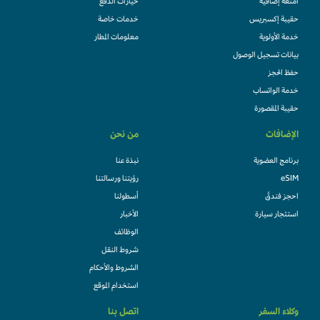
امتعة إضافية
خيارات الدفع
حقيبة إكسبريس
خدمات خاصة
خدمة الأولوية
معلومات المطار
بيانات تسجيل الوصول
حفظ الحجز
خدمة الواتساب
حقيبة المقصورة
الإضافات
من نحن
برنامج العضوية
نبذة عنا
eSIM
رؤيتنا ورسالتنا
احجز فندقً
أسطولنا
استئجار سيارة
الأخبار
الوظائف
شروط النقل
الشروط والأحكام
استخدام الموقع
وكلاء السفر
اتصل بنا