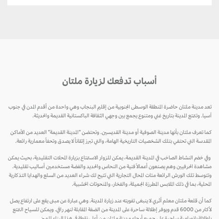
أسباب تدفعك لزيارة ملتان
تعد مدينة ملتان حاضرة المنطقة الوسطى الجنوبية من إقليم البنجاب وهي واحدة من أقدم المدن في جنوب
آسيا. وتتمتع المدينة بتاريخ غني ومتنوع يجمع بين وجهي الثقافة الباكستانية القديمة والحديثة.
كما تعرف ملتان بأنها مدينة الصوفية أو مدينة القديسين. وتحتضن "المدينة القديمة" العديد من الأماكن
المقدسة التي تحتفي بتلك الشخصيات التاريخية الهامة، والتي تبرز إتقاناً لا يصدق وتحفاً معمارية رائعة.
وفي خضم النشاط الصاخب في المدينة القديمة، يمكن للزوار الاستمتاع بزيارة المحلات التقليدية، بحيث يمكن
مشاهدة الحرفيين وهم يصنعون أعمالاً فنية من النحاس والحديد والفضة مستخدمين أساليب تقليدية.
وتتوسط تلك الورش الرائعة مئات المحال التجارية التي تتيح لك شراء العديد من السلع والهدايا التذكارية
المحلية، بما في ذلك الملابس المطرزة الجميلة، والفخار، والمنحوتات الخشبية.
كما أن قلعة ملتان معلم أثري لا ينبغى تفويته عند زيارة المدينة. وهي عبارة عن مبنى يقع على ارتفاع يصل
لأكثر من 6000 قدم ويوفر إطلالة ساحرة على المدينة من الضفة المقابلة لنهر رافي. ويمكن للسياح التمتع
بإطلالة بانورامية ساحرة على جميع أرجاء مدينة ملتان من أعلى نقطة في هذا البناء المميز.