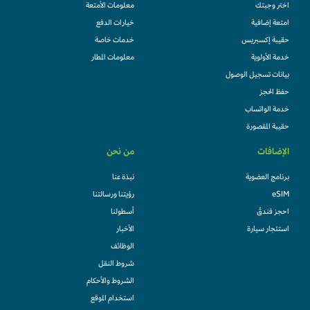
اختر وجبتك
معلومات الأمتعة
امتعة إضافية
خيارات الدفع
حقيبة إكسبريس
خدمات خاصة
خدمة الأولوية
معلومات المطار
بيانات تسجيل الوصول
حفظ الحجز
خدمة الواتساب
حقيبة المقصورة
الإضافات
من نحن
برنامج العضوية
نبذة عنا
eSIM
رؤيتنا ورسالتنا
احجز فندقً
أسطولنا
استئجار سيارة
الأخبار
الوظائف
شروط النقل
الشروط والأحكام
استخدام الموقع