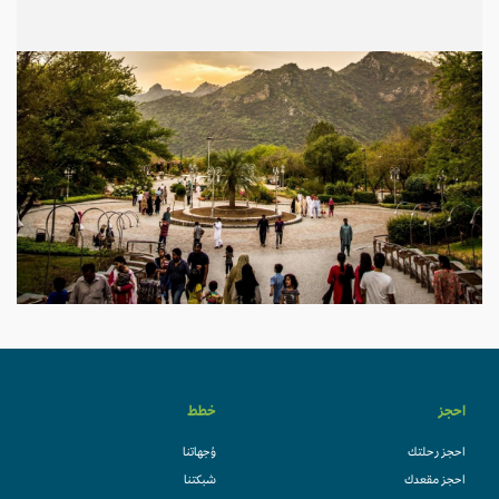
احجز
خطط
احجز رحلتك
وُجهاتنا
احجز مقعدك
شبكتنا