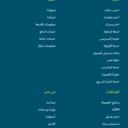
احجز
خطط
احجز رحلتك
وُجهاتنا
احجز مقعدك
شبكتنا
اختر وجبتك
معلومات الأمتعة
امتعة إضافية
خيارات الدفع
حقيبة إكسبريس
خدمات خاصة
خدمة الأولوية
معلومات المطار
بيانات تسجيل الوصول
حفظ الحجز
خدمة الواتساب
حقيبة المقصورة
خدمة المسار السريع
الإضافات
من نحن
برنامج العضوية
نبذة عنا
eSIM
رؤيتنا ورسالتنا
احجز فندقً
أسطولنا
استئجار سيارة
الأخبار