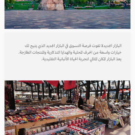
البازار الجديدلا تفوت فرصة التسوق في البازار الجديد الذي يتيح لك
خيارات واسعة من الحرف المحلية والهدايا التذكارية والمنتجات الطازجة.
يعدّ البازار المكان المثالي لتجربة الحياة الألبانية التقليدية.