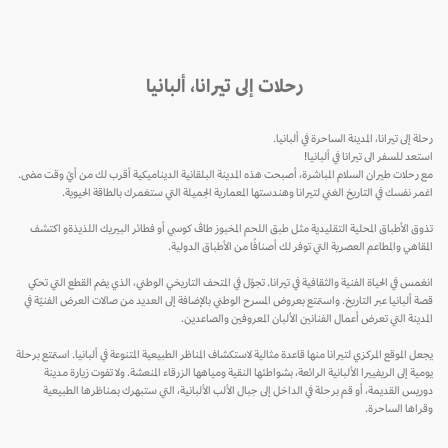
رحلات إلى تيرانا، ألبانيا
رحلة إلى تيرانا، المدينة الساحرة في ألبانيا.
استعد للسفر الى تيرانا في ألبانيا!
مع رحلات طيران السلام المباشرة، أصبحت هذه المدينة البلقانية الديناميكية أقرب لك من أيّ وقت مضى.
اغمر نفسك في التاريخ الغني لتيرانا وهندستها المعمارية الجميلة التي ستغمرك بالطاقة الحيوية.
تذوق الأطباق المحلية التقليدية مثل طبق اللحم المخبوز طاڤ كوسي أو فطائر البيريك اللذيذةو اكتشف
المقاهي والمطاعم العصرية التي توفر لك أصنافًا من الأطباق الدولية.
انغمس في الحياة الفنية والثقافية في تيرانا. تجوّل في المتحف التاريخي الوطني، الذي يضم القطع التي تحكي
قصة ألبانيا عبر التاريخ. واستمتع بعروض المسرح الوطني بالإضافة إلى العديد من صالات العرض الفنيّة في
المدينة التي تعرض أعمال الفنانين الألبان المعروفين والصاعدين.
يجعل الموقع المركزي لتيرانا منها قاعدة مثالية لاستكشاف المناظر الطبيعية المتنوعة في ألبانيا. استمتع برحلة
يومية إلى الريفييرا الألبانية الرائعة، بشواطئها النقية ومياهها الزرقاء المنعشة. ولا تفوت زيارة مدينة
دوريس القديمة، أو قم برحلة في الداخل إلى جبال الألب الألبانية، التي ستبهرك بمناظرها الطبيعية
وقراها الساحرة.