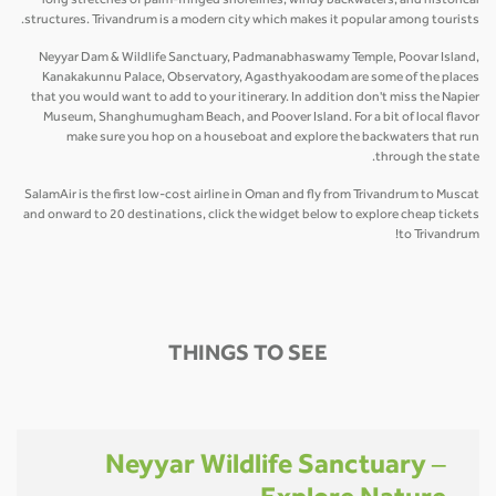
long stretches of palm-fringed shorelines, windy backwaters, and historical
structures. Trivandrum is a modern city which makes it popular among tourists.
Neyyar Dam & Wildlife Sanctuary, Padmanabhaswamy Temple, Poovar Island,
Kanakakunnu Palace, Observatory, Agasthyakoodam are some of the places
that you would want to add to your itinerary. In addition don't miss the Napier
Museum, Shanghumugham Beach, and Poover Island. For a bit of local flavor
make sure you hop on a houseboat and explore the backwaters that run
through the state.
SalamAir is the first low-cost airline in Oman and fly from Trivandrum to Muscat
and onward to 20 destinations, click the widget below to explore cheap tickets
to Trivandrum!
THINGS TO SEE
Neyyar Wildlife Sanctuary –