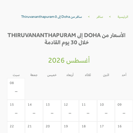
الرئيسية
>
سافر
>
سافر من Doha إلى Thiruvananthapuram 0
الأسعار من DOHA إلى THIRUVANANTHAPURAM
خلال 30 يوم القادمة
أغسطس 2026
أحد
اثنين
ثلاثاء
أربعاء
خميس
جمعة
سبت
07
06
05
04
03
02
08
-
-
-
-
-
-
-
15
14
13
12
11
10
09
-
-
-
-
-
-
-
22
21
20
19
18
17
16